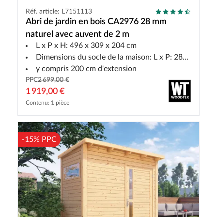
Réf. article: L7151113
Abri de jardin en bois CA2976 28 mm
naturel avec auvent de 2 m
L x P x H: 496 x 309 x 204 cm
Dimensions du socle de la maison: L x P: 280 x 280 cm
y compris 200 cm d'extension
PPC
2 699,00 €
1 919,00 €
Contenu: 1 pièce
-15% PPC