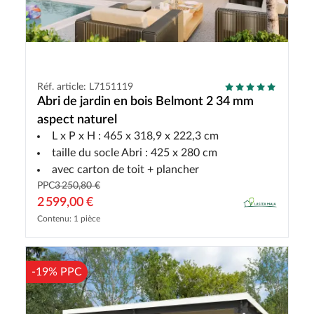
Réf. article: L7151119
Abri de jardin en bois Belmont 2 34 mm
aspect naturel
L x P x H : 465 x 318,9 x 222,3 cm
taille du socle Abri : 425 x 280 cm
avec carton de toit + plancher
PPC
3 250,80 €
2 599,00 €
Contenu: 1 pièce
-19% PPC