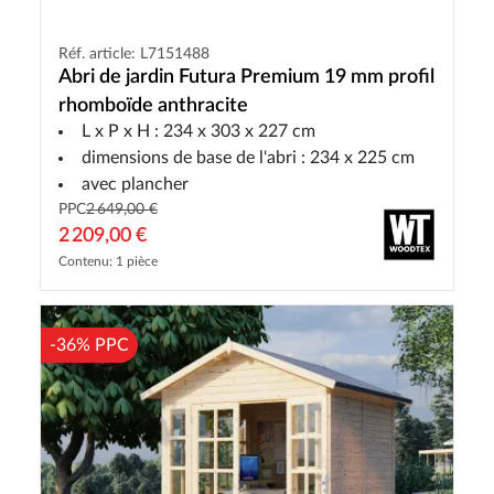
Réf. article: L7151488
Abri de jardin Futura Premium 19 mm profil
rhomboïde anthracite
L x P x H : 234 x 303 x 227 cm
dimensions de base de l'abri : 234 x 225 cm
avec plancher
PPC
2 649,00 €
2 209,00 €
Contenu: 1 pièce
-36% PPC