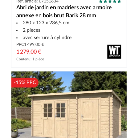
Réf. article: L7151634
Abri de jardin en madriers avec armoire
annexe en bois brut Barik 28 mm
280 x 123 x 236,5 cm
2 pièces
avec serrure à cylindre
PPC
1 499,00 €
1 279,00 €
Contenu: 1 pièce
-15% PPC