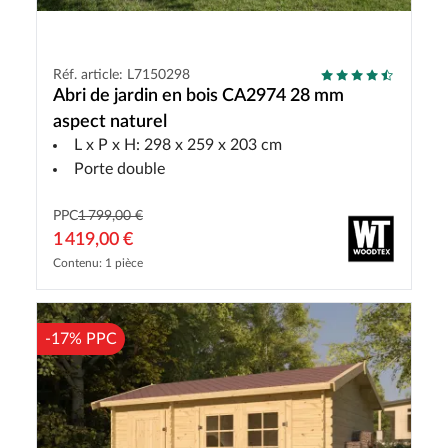
Réf. article: L7150298
Abri de jardin en bois CA2974 28 mm
aspect naturel
L x P x H: 298 x 259 x 203 cm
Porte double
PPC
1 799,00 €
1 419,00 €
Contenu: 1 pièce
-17% PPC