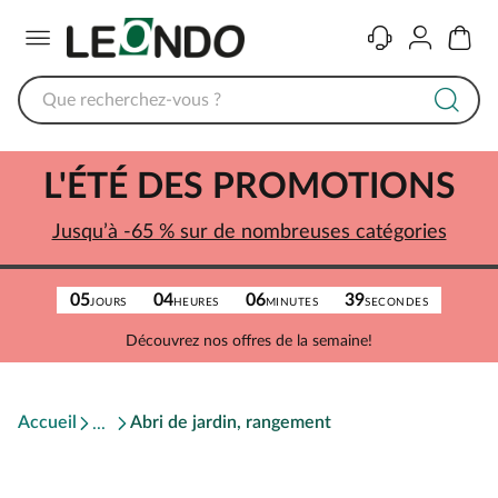
Menu
Contact
Compte
Panier
L'ÉTÉ DES PROMOTIONS
Jusqu’à -65 % sur de nombreuses catégories
05
04
06
39
JOURS
HEURES
MINUTES
SECONDES
Découvrez nos offres de la semaine!
Accueil
Abri de jardin, rangement