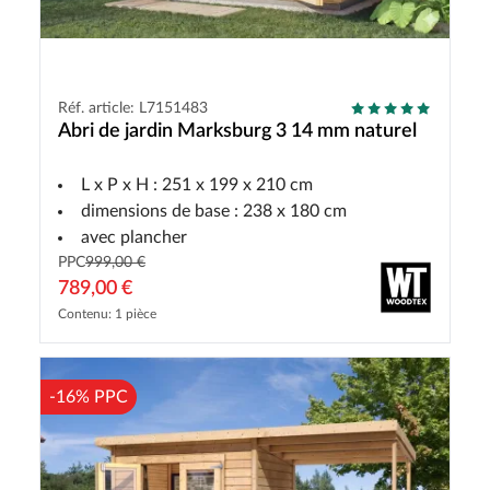
Réf. article: L7151483
Abri de jardin Marksburg 3 14 mm naturel
L x P x H : 251 x 199 x 210 cm
dimensions de base : 238 x 180 cm
avec plancher
PPC
999,00 €
789,00 €
Contenu: 1 pièce
-16% PPC