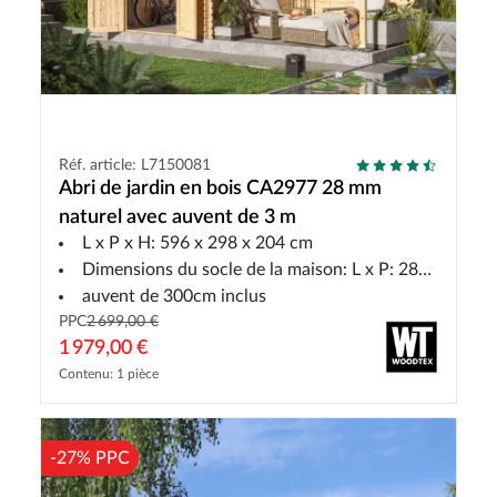
Réf. article: L7150081
Abri de jardin en bois CA2977 28 mm
naturel avec auvent de 3 m
L x P x H: 596 x 298 x 204 cm
Dimensions du socle de la maison: L x P: 280 x 280 cm
auvent de 300cm inclus
PPC
2 699,00 €
1 979,00 €
Contenu: 1 pièce
-27% PPC