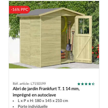
-16% PPC
Réf. article: L7150199
Abri de jardin Frankfurt T. 1 14 mm,
imprégné en autoclave
L x P x H: 180 x 145 x 210 cm
Porte individuelle