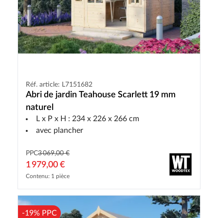
Réf. article: L7151682
Abri de jardin Teahouse Scarlett 19 mm
naturel
L x P x H : 234 x 226 x 266 cm
avec plancher
PPC
3 069,00 €
1 979,00 €
Contenu: 1 pièce
-19% PPC