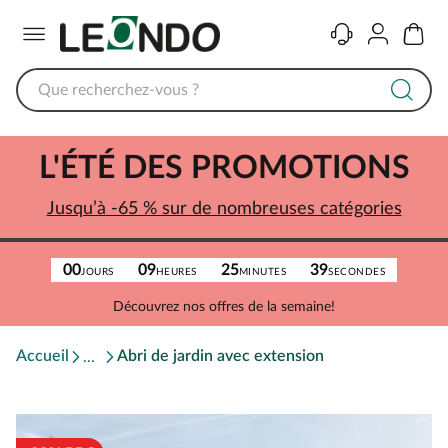
Menu
Contact
Compte
Panier
L'ÉTÉ DES PROMOTIONS
Jusqu’à -65 % sur de nombreuses catégories
00
09
25
39
JOURS
HEURES
MINUTES
SECONDES
Découvrez nos offres de la semaine!
Accueil
Abri de jardin avec extension