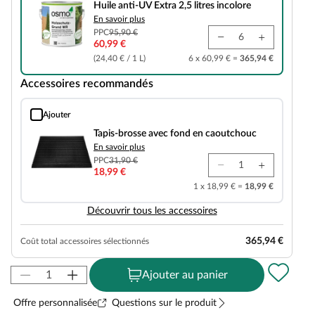
Huile anti-UV Extra 2,5 litres incolore
En savoir plus
PPC
95,90 €
60,99 €
(24,40 € / 1 L)
6 x 60,99 € =
365,94 €
Accessoires recommandés
Ajouter
Tapis-brosse avec fond en caoutchouc
Tapis-brosse avec fond en caoutchouc
En savoir plus
PPC
31,90 €
18,99 €
1 x 18,99 € =
18,99 €
Découvrir tous les accessoires
365,94 €
Coût total accessoires sélectionnés
Ajouter au panier
Offre personnalisée
Questions sur le produit