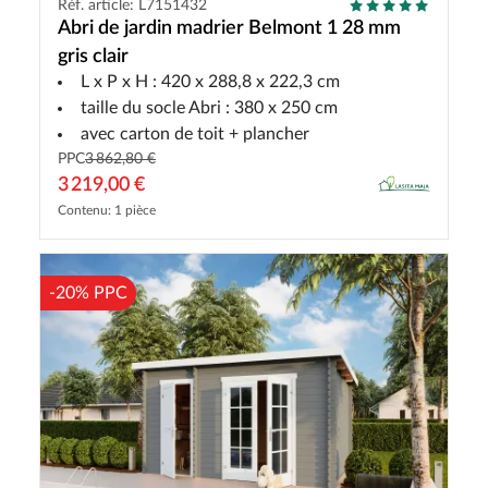
Réf. article: L7151432
Abri de jardin madrier Belmont 1 28 mm
gris clair
L x P x H : 420 x 288,8 x 222,3 cm
taille du socle Abri : 380 x 250 cm
avec carton de toit + plancher
PPC
3 862,80 €
3 219,00 €
Contenu: 1 pièce
-20% PPC