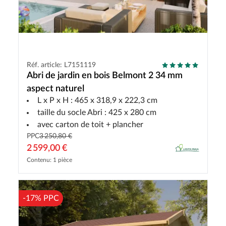
Réf. article: L7151119
Abri de jardin en bois Belmont 2 34 mm
aspect naturel
L x P x H : 465 x 318,9 x 222,3 cm
taille du socle Abri : 425 x 280 cm
avec carton de toit + plancher
PPC
3 250,80 €
2 599,00 €
Contenu: 1 pièce
-17% PPC