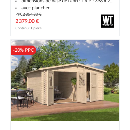
dimensions de base de l'abri : L x P : 398 x 268 cm
avec plancher
PPC
2 854,80 €
2 379,00 €
Contenu: 1 pièce
-20% PPC