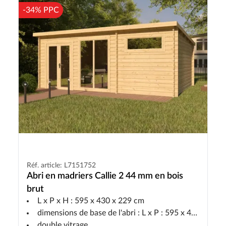
-34% PPC
Réf. article: L7151752
Abri en madriers Callie 2 44 mm en bois
brut
L x P x H : 595 x 430 x 229 cm
dimensions de base de l'abri : L x P : 595 x 400 cm
double vitrage