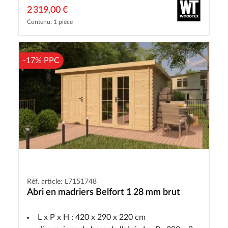
2 319,00 €
Contenu: 1 pièce
-17% PPC
Réf. article: L7151748
Abri en madriers Belfort 1 28 mm brut
L x P x H : 420 x 290 x 220 cm