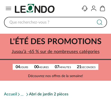
Menu
Contact
Compte
Panier
L'ÉTÉ DES PROMOTIONS
Jusqu’à -65 % sur de nombreuses catégories
04
00
07
21
JOURS
HEURES
MINUTES
SECONDES
Découvrez nos offres de la semaine!
Accueil
Abri de jardin 2 pièces