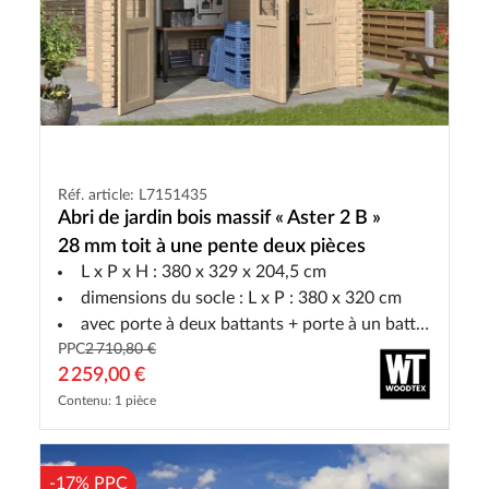
Réf. article: L7151435
Abri de jardin bois massif « Aster 2 B »
28 mm toit à une pente deux pièces
L x P x H : 380 x 329 x 204,5 cm
dimensions du socle : L x P : 380 x 320 cm
avec porte à deux battants + porte à un battant
PPC
2 710,80 €
2 259,00 €
Contenu: 1 pièce
-17% PPC