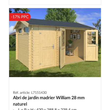
-17% PPC
Réf. article: L7151430
Abri de jardin madrier William 28 mm
naturel
L x P x H : 420 x 288,8 x 239,4 cm