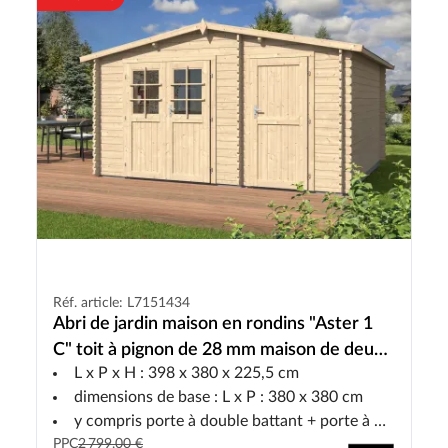
Réf. article: L7151434
Abri de jardin maison en rondins "Aster 1
C" toit à pignon de 28 mm maison de deux
L x P x H : 398 x 380 x 225,5 cm
pièces
dimensions de base : L x P : 380 x 380 cm
y compris porte à double battant + porte à un battant
PPC
2 799,00 €