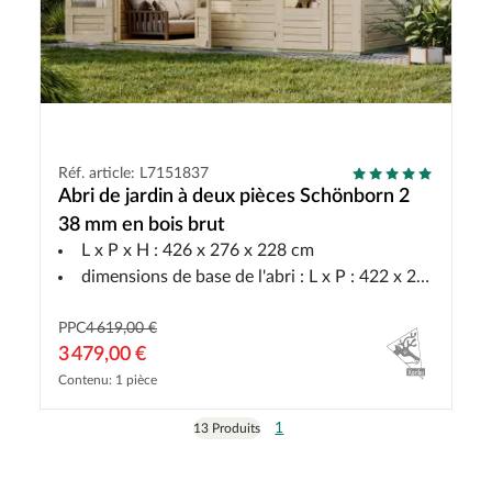
Réf. article: L7151837
Abri de jardin à deux pièces Schönborn 2
38 mm en bois brut
L x P x H : 426 x 276 x 228 cm
dimensions de base de l'abri : L x P : 422 x 272 cm
PPC
4 619,00 €
3 479,00 €
Contenu: 1 pièce
1
13 Produits