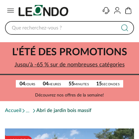
Menu
Contact
Compte
Panier
L'ÉTÉ DES PROMOTIONS
Jusqu’à -65 % sur de nombreuses catégories
04
04
55
15
JOURS
HEURES
MINUTES
SECONDES
Découvrez nos offres de la semaine!
Accueil
Abri de jardin bois massif