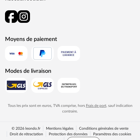
Le revêtement de toit est fourni : le carton goudronné
pour la première couverture est inclus.
Cet abri de jardin dispose d'une excellente statique, ce qui
le rend particulièrement robuste. Cela a également un
impact sur la charge de neige, car elle est particulièrement
Moyens de paiement
élevée pour cet abri de jardin, avec 275 kg/m². Grâce à sa
stabilité exceptionnelle, il peut supporter un poids
particulièrement important et convient donc parfaitement
à une utilisation dans les régions très enneigées de la zone
de charge de neige 3, comme par exemple la région alpine.
Modes de livraison
Notez que : la charge de neige dépend beaucoup de la
zone climatique locale et de l'altitude topographique du
site. Vous pouvez obtenir des informations précises sur la
charge de neige dans votre région auprès du service de
l'urbanisme.
Tous les prix sont en euros, TVA comprise, hors
Frais de port
, sauf indication
Équipement
contraire.
La livraison comprend une double porte, environ L 149 x
© 2026 leondo.fr
Mentions légales
Conditions générales de vente
H 185 cm, ferrure de porte, cylindre profilé (verre
Droit de rétractation
Protection des données
Paramètres des cookies
véritable).