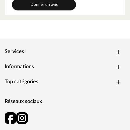
plateforme se trouve un grand bac à sable.
Donner un avis
Avec échelle et mur d'escalade
Le lot comprend une échelle inclinée pour un accès
sécurisé. Pour encore plus d'amusement, la cabane sur
pilotis est équipée d'un mur d'escalade avec 5 prises
rouges.
Avec portique double et toboggan
Un toboggan à vagues « rocli » de 2,87 mètres de long est
Services
inclus. Il se transforme facilement en toboggan aquatique.
Un raccord pour tuyau d'arrosage est prévu sous le
toboggan ; il suffit de percer un trou une seule fois. Le
Informations
toboggan « rocli » se compose de trois sections qui
s'emboîtent facilement.
Top catégories
Montage simple et rapide
Grâce aux éléments prémontés et à une notice de
montage détaillée, la cabane sur pilotis se monte en un
Réseaux sociaux
rien de temps.