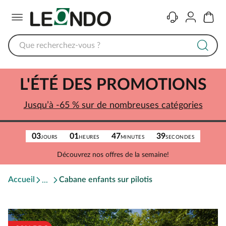
Menu
Contact
Compte
Panier
L'ÉTÉ DES PROMOTIONS
Jusqu’à -65 % sur de nombreuses catégories
03
01
47
39
JOURS
HEURES
MINUTES
SECONDES
Découvrez nos offres de la semaine!
Accueil
Cabane enfants sur pilotis