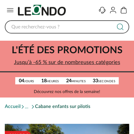
Menu
Contact
Compte
Panier
L'ÉTÉ DES PROMOTIONS
Jusqu’à -65 % sur de nombreuses catégories
04
18
24
33
JOURS
HEURES
MINUTES
SECONDES
Découvrez nos offres de la semaine!
Accueil
Cabane enfants sur pilotis