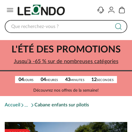
Menu
Contact
Compte
Panier
L'ÉTÉ DES PROMOTIONS
Jusqu’à -65 % sur de nombreuses catégories
04
04
43
12
JOURS
HEURES
MINUTES
SECONDES
Découvrez nos offres de la semaine!
Accueil
Cabane enfants sur pilotis