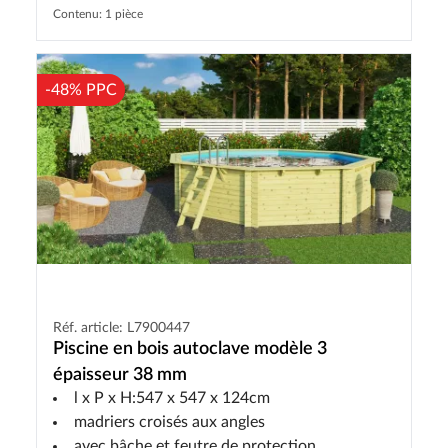
Contenu: 1 pièce
-48% PPC
Réf. article: L7900447
Piscine en bois autoclave modèle 3
épaisseur 38 mm
l x P x H:547 x 547 x 124cm
madriers croisés aux angles
avec bâche et feutre de protection