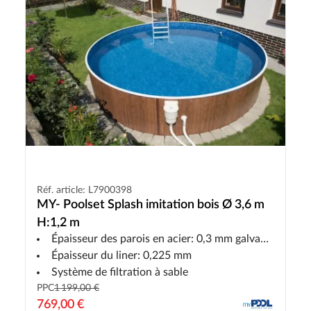
Réf. article: L7900398
MY- Poolset Splash imitation bois Ø 3,6 m
H:1,2 m
Épaisseur des parois en acier: 0,3 mm galvanisé et peint en aspect bois
Épaisseur du liner: 0,225 mm
Système de filtration à sable
PPC
1 199,00 €
769,00 €