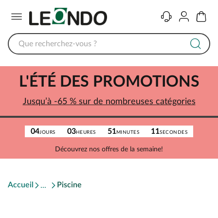
Menu
Contact
Compte
Panier
L'ÉTÉ DES PROMOTIONS
Jusqu’à -65 % sur de nombreuses catégories
04
03
51
11
JOURS
HEURES
MINUTES
SECONDES
Découvrez nos offres de la semaine!
Accueil
Piscine