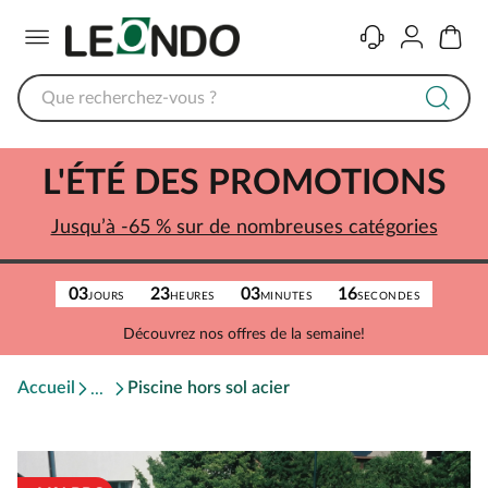
Menu
Contact
Compte
Panier
L'ÉTÉ DES PROMOTIONS
Jusqu’à -65 % sur de nombreuses catégories
03
23
03
16
JOURS
HEURES
MINUTES
SECONDES
Découvrez nos offres de la semaine!
Accueil
Piscine hors sol acier