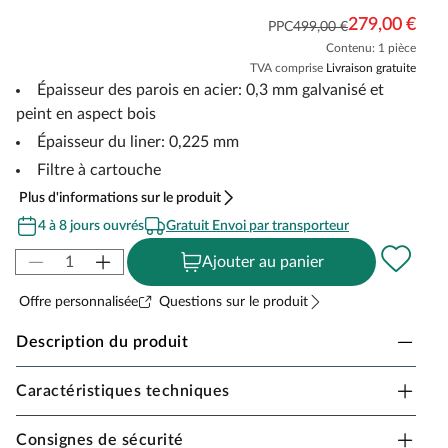
279,00 €
PPC
499,00 €
Contenu: 1 pièce
TVA comprise
Livraison gratuite
Épaisseur des parois en acier: 0,3 mm galvanisé et
peint en aspect bois
Épaisseur du liner: 0,225 mm
Filtre à cartouche
Plus d'informations sur le produit
4 à 8 jours ouvrés
Gratuit Envoi par transporteur
Ajouter au panier
Offre personnalisée
Questions sur le produit
Description du produit
Caractéristiques techniques
MYPOOL Poolset « Splash » avec filtre à cartouche
Profitez de l'été dans votre jardin avec votre propre
Consignes de sécurité