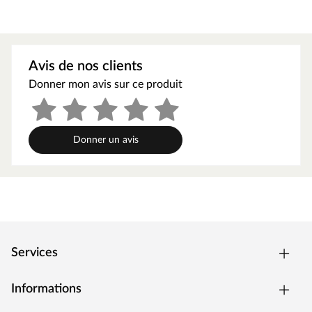
piscine de MYPOOL.
Construction stable
La paroi en acier robuste est encore renforcée par la main
courante en plastique et le liner.
Avis de nos clients
Système de filtration inclus
Donner mon avis sur ce produit
Le système de filtration à cartouche inclus dans la livraison
assure la propreté de la piscine.
Accès pratique
Donner un avis
L'échelle d'accès galvanisée permet un accès sûr et facile.
Services
Informations