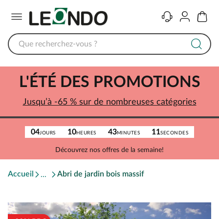
Menu
Contact
Compte
Panier
L'ÉTÉ DES PROMOTIONS
Jusqu’à -65 % sur de nombreuses catégories
04
10
43
11
JOURS
HEURES
MINUTES
SECONDES
Découvrez nos offres de la semaine!
Accueil
Abri de jardin bois massif