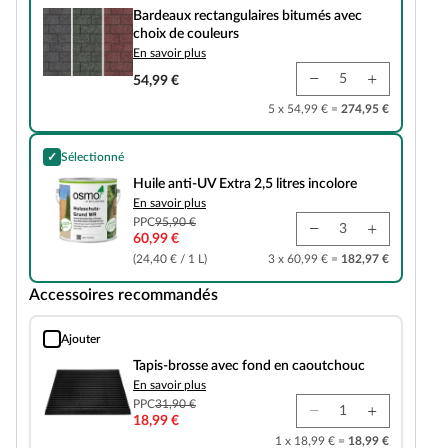
Bardeaux rectangulaires bitumés avec
choix de couleurs
En savoir plus
54,99 €
5 x 54,99 € =
274,95 €
✓
Sélectionné
Huile anti-UV Extra 2,5 litres incolore
Huile anti-UV Extra 2,5 litres incolore
En savoir plus
PPC
95,90 €
60,99 €
(24,40 € / 1 L)
3 x 60,99 € =
182,97 €
Accessoires recommandés
Ajouter
Tapis-brosse avec fond en caoutchouc
Tapis-brosse avec fond en caoutchouc
En savoir plus
PPC
31,90 €
18,99 €
1 x 18,99 € =
18,99 €