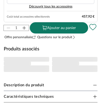
Découvrir tous les accessoires
457,92 €
Coût total accessoires sélectionnés
Ajouter au panier
Offre personnalisée
Questions sur le produit
Produits associés
Description du produit
Caractéristiques techniques
Abri de jardin Woodtex Aster 1 B structure en
madriers toit à deux pentes