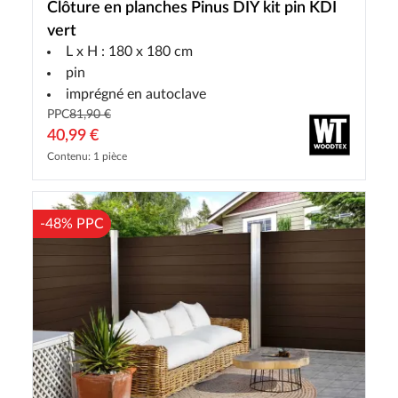
Clôture en planches Pinus DIY kit pin KDI
vert
L x H : 180 x 180 cm
pin
imprégné en autoclave
PPC
81,90 €
40,99 €
Contenu: 1 pièce
-48% PPC