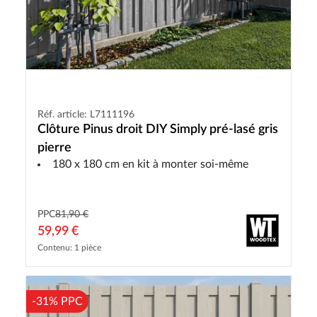
Réf. article: L7111196
Clôture Pinus droit DIY Simply pré-lasé gris
pierre
180 x 180 cm en kit à monter soi-même
PPC
81,90 €
59,99 €
Contenu: 1 pièce
-31% PPC