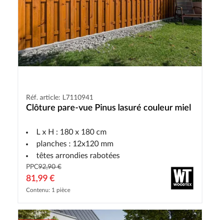
Réf. article: L7110941
Clôture pare-vue Pinus lasuré couleur miel
L x H : 180 x 180 cm
planches : 12x120 mm
têtes arrondies rabotées
PPC
92,90 €
81,99 €
Contenu: 1 pièce