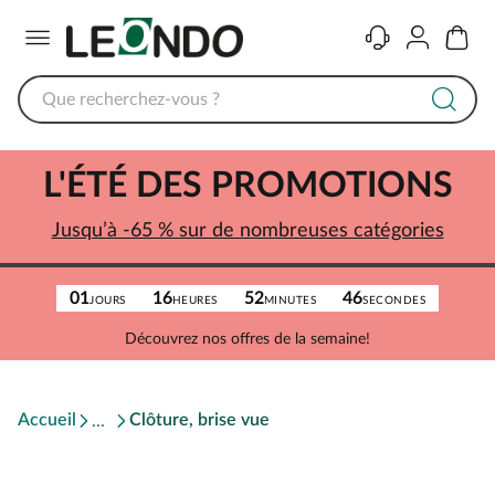
Menu
Contact
Compte
Panier
L'ÉTÉ DES PROMOTIONS
Jusqu’à -65 % sur de nombreuses catégories
01
16
52
46
JOURS
HEURES
MINUTES
SECONDES
Découvrez nos offres de la semaine!
Accueil
Clôture, brise vue