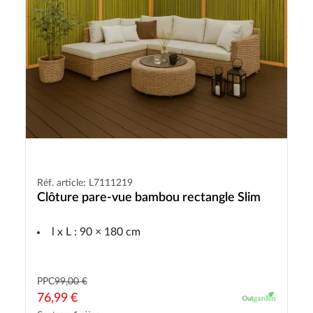
Réf. article: L7111219
Clôture pare-vue bambou rectangle Slim
l x L : 90 × 180 cm
PPC
99,00 €
76,99 €