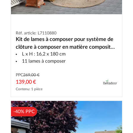
Réf. article: L7110880
Kit de lames à composer pour système de
clôture à composer en matière composite
L x H : 16,2 x 180 cm
teck foncé
11 lames à composer
PPC
269,00 €
139,00 €
Contenu: 1 pièce
-40% PPC