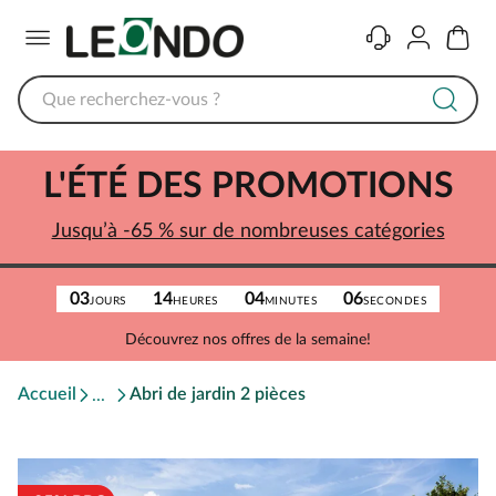
Menu
Contact
Compte
Panier
L'ÉTÉ DES PROMOTIONS
Jusqu’à -65 % sur de nombreuses catégories
03
14
04
06
JOURS
HEURES
MINUTES
SECONDES
Découvrez nos offres de la semaine!
Accueil
Abri de jardin 2 pièces