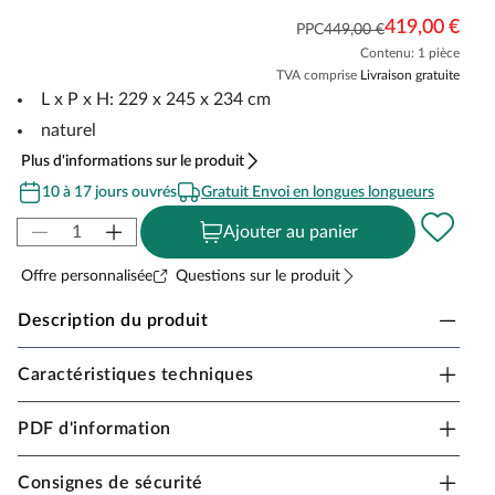
419,00 €
PPC
449,00 €
Contenu: 1 pièce
TVA comprise
Livraison gratuite
L x P x H: 229 x 245 x 234 cm
naturel
Plus d'informations sur le produit
10 à 17 jours ouvrés
Gratuit Envoi en longues longueurs
Ajouter au panier
Offre personnalisée
Questions sur le produit
Description du produit
Caractéristiques techniques
KARIBU Toit allongé pour abri de jardin « Kulpin 6 »
naturel
PDF d'information
Toit allongé pratique pour encore plus d'espace de
rangement
Consignes de sécurité