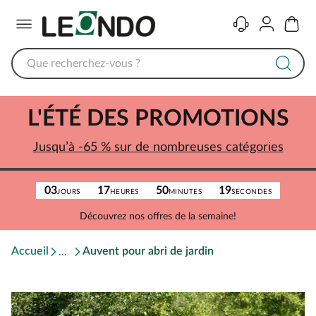
Menu
Contact
Compte
Panier
L'ÉTÉ DES PROMOTIONS
Jusqu’à -65 % sur de nombreuses catégories
03
17
50
19
JOURS
HEURES
MINUTES
SECONDES
Découvrez nos offres de la semaine!
Accueil
Auvent pour abri de jardin