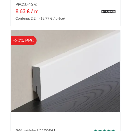
PPC
10,45 €
8,63 € / m
Contenu: 2.2 m
(18,99 € / pièce)
-20% PPC
Réf. article: L2100561