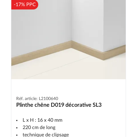
-17% PPC
Réf. article: L2100640
Plinthe chêne D019 décorative SL3
L x H : 16 x 40 mm
220 cm de long
technique de clipsage