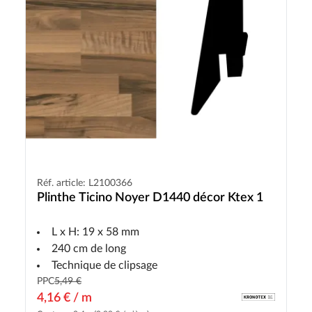
Réf. article: L2100366
Plinthe Ticino Noyer D1440 décor Ktex 1
L x H: 19 x 58 mm
240 cm de long
Technique de clipsage
PPC
5,49 €
4,16 € / m