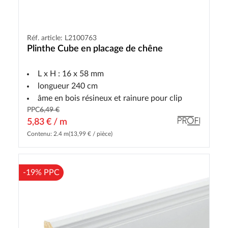
Réf. article: L2100763
Plinthe Cube en placage de chêne
L x H : 16 x 58 mm
longueur 240 cm
âme en bois résineux et rainure pour clip
PPC
6,49 €
5,83 € / m
Contenu: 2.4 m
(13,99 € / pièce)
-19% PPC