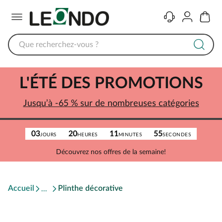
Menu
Contact
Compte
Panier
L'ÉTÉ DES PROMOTIONS
Jusqu’à -65 % sur de nombreuses catégories
03
20
11
55
JOURS
HEURES
MINUTES
SECONDES
Découvrez nos offres de la semaine!
Accueil
Plinthe décorative