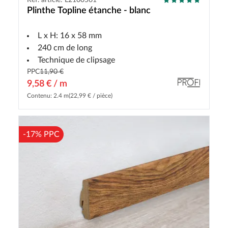
Plinthe Topline étanche - blanc
L x H: 16 x 58 mm
240 cm de long
Technique de clipsage
PPC
11,90 €
9,58 € / m
Contenu: 2.4 m
(22,99 € / pièce)
-17% PPC