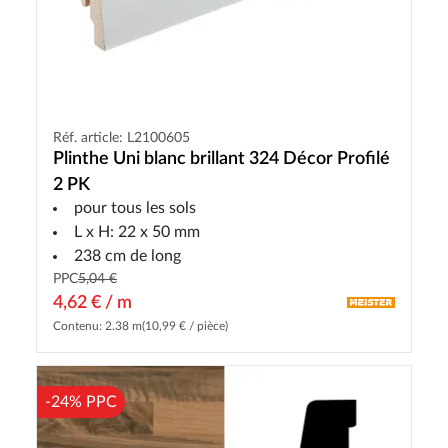
Réf. article: L2100605
Plinthe Uni blanc brillant 324 Décor Profilé
2 PK
pour tous les sols
L x H: 22 x 50 mm
238 cm de long
PPC
5,04 €
4,62 € / m
Contenu: 2.38 m
(10,99 € / pièce)
-24% PPC