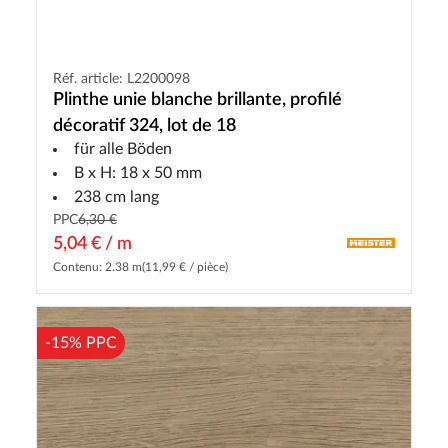
Réf. article: L2200098
Plinthe unie blanche brillante, profilé
décoratif 324, lot de 18
für alle Böden
B x H: 18 x 50 mm
238 cm lang
PPC
6,30 €
5,04 € / m
Contenu: 2.38 m
(11,99 € / pièce)
-15% PPC