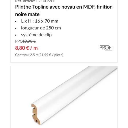
Réf. article: L2100681
Plinthe Topline avec noyau en MDF, finition
noire mate
L x H : 16 x 70 mm
longueur de 250 cm
système de clip
PPC
10,90 €
8,80 € / m
Contenu: 2.5 m
(21,99 € / pièce)