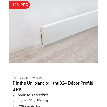
-17% PPC
Réf. article: L2100603
Plinthe Uni blanc brillant 324 Décor Profilé
3 PK
pour sols stratifiés
L x H: 20 x 60 mm
238 cm de long