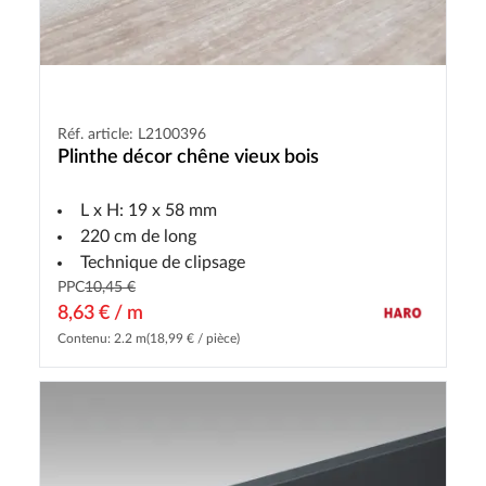
Réf. article: L2100396
Plinthe décor chêne vieux bois
L x H: 19 x 58 mm
220 cm de long
Technique de clipsage
PPC
10,45 €
8,63 € / m
Contenu: 2.2 m
(18,99 € / pièce)