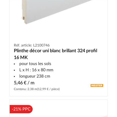
Réf. article: L2100746
Plinthe décor uni blanc brillant 324 profil
16 MK
pour tous les sols
L x H : 16 x 80 mm
longueur 238 cm
5,46 € / m
Contenu: 2.38 m
(12,99 € / pièce)
-21% PPC