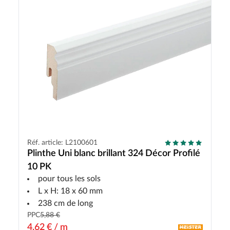
Réf. article: L2100601
Plinthe Uni blanc brillant 324 Décor Profilé
10 PK
pour tous les sols
L x H: 18 x 60 mm
238 cm de long
PPC
5,88 €
4,62 € / m