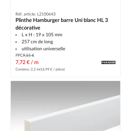
Réf. article: L2100643
Plinthe Hamburger barre Uni blanc HL 3
décorative
L x H : 19 x 105 mm
257 cm de long
utilisation universelle
PPC
9,55 €
7,72 € / m
Contenu: 2.2 m
(16,99 € / pièce)