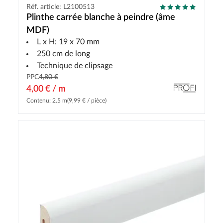
Réf. article: L2100513
Plinthe carrée blanche à peindre (âme
MDF)
L x H: 19 x 70 mm
250 cm de long
Technique de clipsage
PPC
4,80 €
4,00 € / m
Contenu: 2.5 m
(9,99 € / pièce)