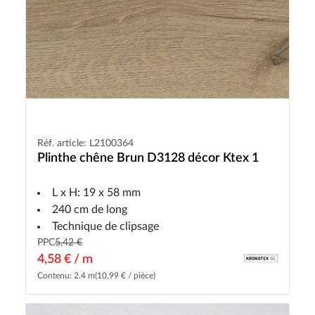
Réf. article: L2100364
Plinthe chêne Brun D3128 décor Ktex 1
L x H: 19 x 58 mm
240 cm de long
Technique de clipsage
PPC
5,42 €
4,58 € / m
Contenu: 2.4 m
(10,99 € / pièce)