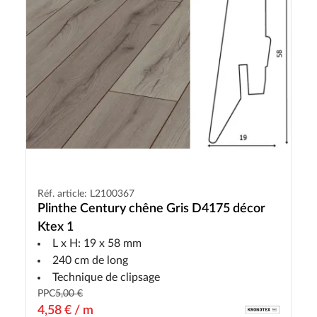
Réf. article: L2100367
Plinthe Century chêne Gris D4175 décor
Ktex 1
L x H: 19 x 58 mm
240 cm de long
Technique de clipsage
PPC
5,00 €
4,58 € / m