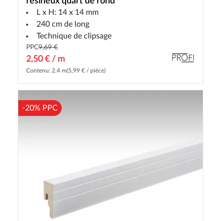
résineux quart de rond
L x H: 14 x 14 mm
240 cm de long
Technique de clipsage
PPC
9,69 €
2,50 € / m
Contenu: 2.4 m
(5,99 € / pièce)
-20% PPC