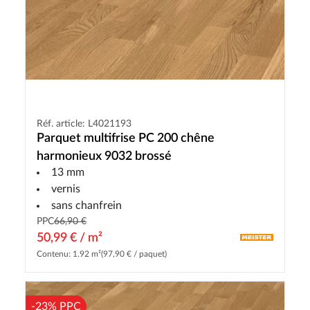
Réf. article: L4021193
Parquet multifrise PC 200 chêne
harmonieux 9032 brossé
13 mm
vernis
sans chanfrein
PPC
66,90 €
50,99 € / m²
Contenu: 1.92 m²
(97,90 € / paquet)
-23% PPC