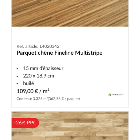
Réf. article: L4020342
Parquet chêne Fineline Multistripe
15 mm d’épaisseur
220 x 18,9 cm
huilé
109,00 € / m²
Contenu: 3.326 m²
(362,53 € / paquet)
-26% PPC