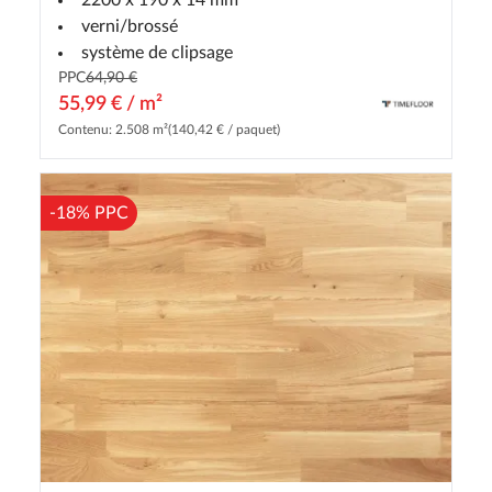
2200 x 190 x 14 mm
verni/brossé
système de clipsage
PPC
64,90 €
55,99 € / m²
Contenu: 2.508 m²
(140,42 € / paquet)
-18% PPC