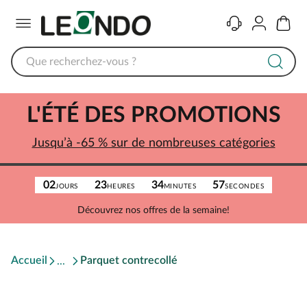
Menu
Contact
Compte
Panier
L'ÉTÉ DES PROMOTIONS
Jusqu’à -65 % sur de nombreuses catégories
02
23
34
57
JOURS
HEURES
MINUTES
SECONDES
Découvrez nos offres de la semaine!
Accueil
Parquet contrecollé