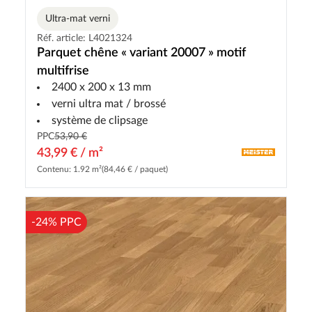
Ultra-mat verni
Réf. article: L4021324
Parquet chêne « variant 20007 » motif
multifrise
2400 x 200 x 13 mm
verni ultra mat / brossé
système de clipsage
PPC
53,90 €
43,99 € / m²
Contenu: 1.92 m²
(84,46 € / paquet)
-24% PPC