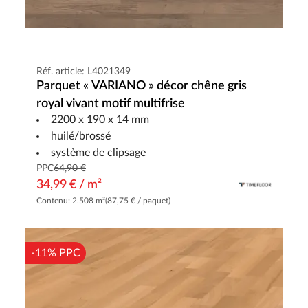
Réf. article: L4021349
Parquet « VARIANO » décor chêne gris
royal vivant motif multifrise
2200 x 190 x 14 mm
huilé/brossé
système de clipsage
PPC
64,90 €
34,99 € / m²
Contenu: 2.508 m²
(87,75 € / paquet)
-11% PPC