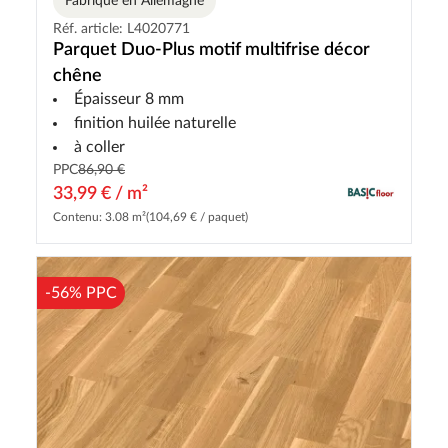
Fabriqué en Allemagne
Réf. article: L4020771
Parquet Duo-Plus motif multifrise décor
chêne
Épaisseur 8 mm
finition huilée naturelle
à coller
PPC
86,90 €
33,99 € / m²
Contenu: 3.08 m²
(104,69 € / paquet)
-56% PPC