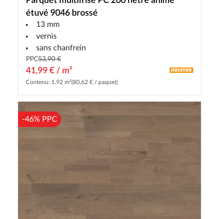
Parquet multifrise PC 200 hêtre animé
étuvé 9046 brossé
13 mm
vernis
sans chanfrein
PPC
53,90 €
41,99 € / m²
Contenu: 1.92 m²
(80,62 € / paquet)
-46% PPC