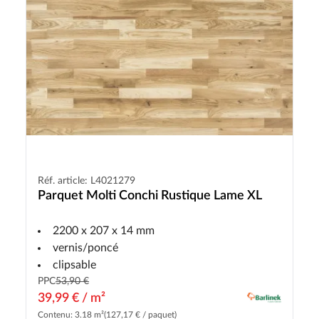
Réf. article: L4021279
Parquet Molti Conchi Rustique Lame XL
2200 x 207 x 14 mm
vernis/poncé
clipsable
PPC
53,90 €
39,99 € / m²
Contenu: 3.18 m²
(127,17 € / paquet)