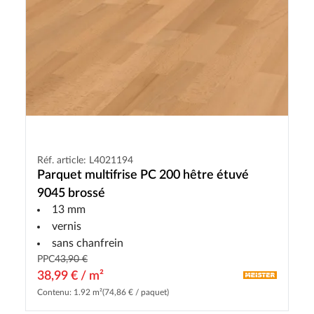
Réf. article: L4021194
Parquet multifrise PC 200 hêtre étuvé
9045 brossé
13 mm
vernis
sans chanfrein
PPC
43,90 €
38,99 € / m²
Contenu: 1.92 m²
(74,86 € / paquet)