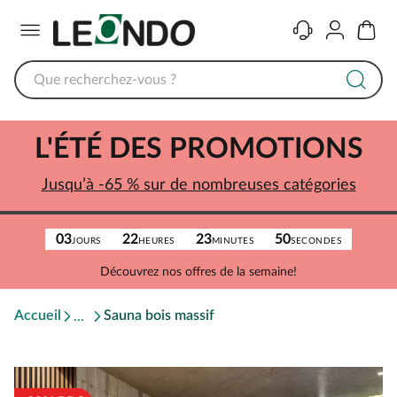
Menu
Contact
Compte
Panier
L'ÉTÉ DES PROMOTIONS
Jusqu’à -65 % sur de nombreuses catégories
03
22
23
50
JOURS
HEURES
MINUTES
SECONDES
Découvrez nos offres de la semaine!
Accueil
Sauna bois massif