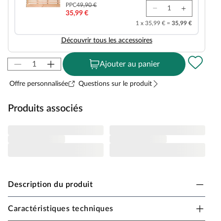
PPC
49,90 €
35,99 €
1 x 35,99 € =
35,99 €
Découvrir tous les accessoires
Ajouter au panier
Offre personnalisée
Questions sur le produit
Produits associés
Description du produit
Caractéristiques techniques
KARIBU Sauna intérieur avec système