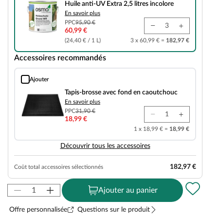
Huile anti-UV Extra 2,5 litres incolore
En savoir plus
PPC
95,90 €
60,99 €
(24,40 € / 1 L)
3 x 60,99 € =
182,97 €
Accessoires recommandés
Ajouter
Tapis-brosse avec fond en caoutchouc
Tapis-brosse avec fond en caoutchouc
En savoir plus
PPC
31,90 €
18,99 €
1 x 18,99 € =
18,99 €
Découvrir tous les accessoires
182,97 €
Coût total accessoires sélectionnés
Ajouter au panier
Offre personnalisée
Questions sur le produit