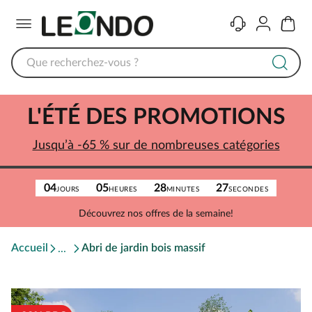
Menu
Contact
Compte
Panier
L'ÉTÉ DES PROMOTIONS
Jusqu’à -65 % sur de nombreuses catégories
04
05
28
27
JOURS
HEURES
MINUTES
SECONDES
Découvrez nos offres de la semaine!
Accueil
Abri de jardin bois massif