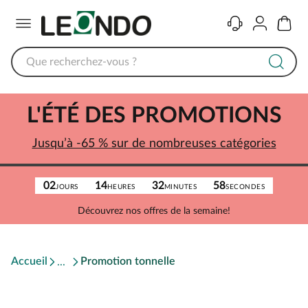
Menu
Contact
Compte
Panier
L'ÉTÉ DES PROMOTIONS
Jusqu’à -65 % sur de nombreuses catégories
02
14
32
58
JOURS
HEURES
MINUTES
SECONDES
Découvrez nos offres de la semaine!
Accueil
Promotion tonnelle