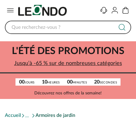
Menu
Contact
Compte
Panier
L'ÉTÉ DES PROMOTIONS
Jusqu’à -65 % sur de nombreuses catégories
00
10
00
20
JOURS
HEURES
MINUTES
SECONDES
Découvrez nos offres de la semaine!
Accueil
Armoires de jardin