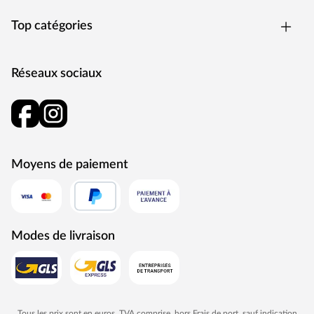
qui peut être réalisé une seule fois à l'aide d'un trou.
Top catégories
Imprégnation en autoclave pour une longue durée de
conservation
La cabane de jardin sur pilotis est fabriquée en bois
Réseaux sociaux
imprégné en autoclave, ce qui la protège longtemps des
intempéries et des parasites. Après séchage complet, vous
pouvez appliquer une couche de peinture sur votre
cabane de jardin sur pilotis. Consultez notre gamme
d'accessoires.
Montage simple et rapide
Moyens de paiement
Les instructions détaillées et faciles à comprendre
permettent un montage rapide.
Extensible individuellement
La cabane de jardin sur pilotis peut être complétée en
option par d'autres accessoires, tels qu'une extension de
Modes de livraison
balançoire, des poignées de maintien, des roues
pivotantes. Consultez notre large gamme d'accessoires.
Tous les prix sont en euros, TVA comprise, hors
Frais de port
, sauf indication