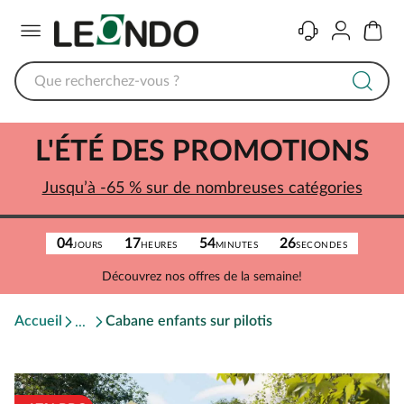
Menu
Contact
Compte
Panier
L'ÉTÉ DES PROMOTIONS
Jusqu’à -65 % sur de nombreuses catégories
04
17
54
26
JOURS
HEURES
MINUTES
SECONDES
Découvrez nos offres de la semaine!
Accueil
Cabane enfants sur pilotis