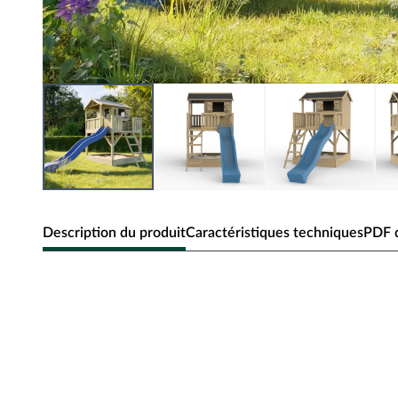
Description du produit
Caractéristiques techniques
PDF d
SET ÉCONOMIE Prestige Garden Cabane
XXL » kdi Cabane de jardin sur pilotis
bleu et bac à sable
Avec sa véranda et son balcon, cette cabane de jardin sur