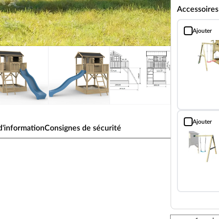
Accessoire
Ajouter
Extension bal
Ajouter
Module de bal
'information
Consignes de sécurité
 de jardin sur pilotis « Funny
 « Funny XXL » kdi incl. toboggan
 pilotis attirera tous les regards dans votre