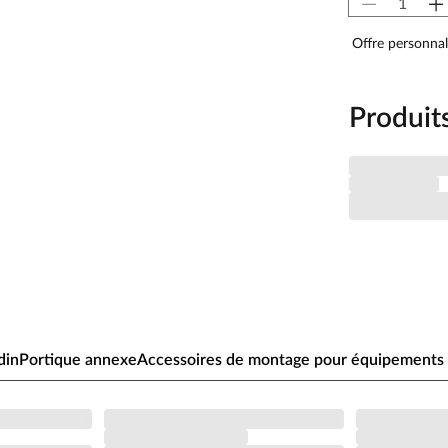
Offre personnal
nda couverte et d'un grand balcon auquel on accède par
offre suffisamment d'espace pour accueillir, par
Produit
ne fenêtre fixe en verre synthétique et, sur la paroi
s. La fenêtre et la porte en deux parties sont équipées
ve, ce qui la rend particulièrement résistante aux
té maximale.
nclus. Il se transforme facilement en toboggan
e toboggan ; il suffit de percer un trou une seule fois.
oîtent facilement.
din
Portique annexe
Accessoires de montage pour équipements 
e par une balançoire individuelle et une grande variété