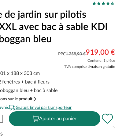
de jardin sur pilotis
XXL avec bac à sable KDI
oboggan bleu
919,00 €
PPC
1 258,90 €
Contenu: 1 pièce
TVA comprise
Livraison gratuite
 201 x 188 x 303 cm
 fenêtres + bac à fleurs
toboggan bleu + bac à sable
ons sur le produit
uvrés
Gratuit Envoi par transporteur
Ajouter au panier
es