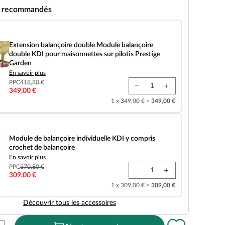
s recommandés
ançoire double Module balançoire double KDI pour maisonnettes sur pilotis Prestige
Extension balançoire double Module balançoire
double KDI pour maisonnettes sur pilotis Prestige
Garden
En savoir plus
PPC
418,80 €
349,00 €
1 x 349,00 € =
349,00 €
ançoire individuelle KDI y compris crochet de balançoire
Module de balançoire individuelle KDI y compris
crochet de balançoire
En savoir plus
PPC
370,80 €
309,00 €
1 x 309,00 € =
309,00 €
Découvrir tous les accessoires