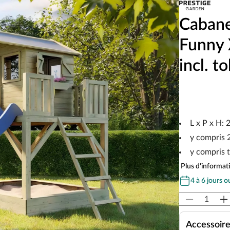
Cabane 
Funny 
incl. t
L x P x H:
y compris 2
y compris 
Plus d'informati
4 à 6 jours o
Accessoir