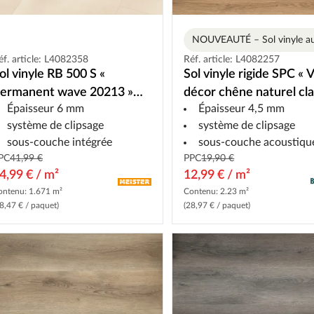
éf. article: L4082358
Réf. article: L4082257
ol vinyle RB 500 S «
Sol vinyle rigide SPC « V
ermanent wave 20213 »
décor chêne naturel clai
Épaisseur 6 mm
Épaisseur 4,5 mm
ormat dalle
lame large
système de clipsage
système de clipsage
sous-couche intégrée
sous-couche acoustique int
PC
41,99 €
PPC
19,90 €
4,99 € / m²
12,99 € / m²
ontenu: 1.671 m²
Contenu: 2.23 m²
8,47 € / paquet)
(28,97 € / paquet)