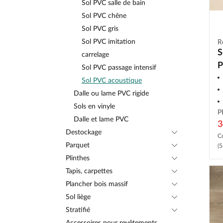
Sol PVC salle de bain
Sol PVC chêne
Sol PVC gris
Sol PVC imitation
R
S
carrelage
P
Sol PVC passage intensif
f
Sol PVC acoustique
Dalle ou lame PVC rigide
Sols en vinyle
P
Dalle et lame PVC
3
Destockage
C
Parquet
(5
Plinthes
Tapis, carpettes
Plancher bois massif
Sol liège
Stratifié