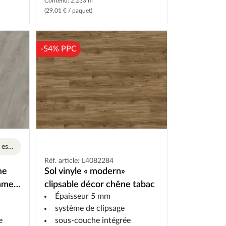
Contenu: 2.233 m²
(29,01 € / paquet)
-54% PPC
Format extra-large pour une esthétique exclusive.
Réf. article: L4082284
me
Sol vinyle « modern»
lame
clipsable décor chêne tabac
Épaisseur 5 mm
age
système de clipsage
e
sous-couche intégrée