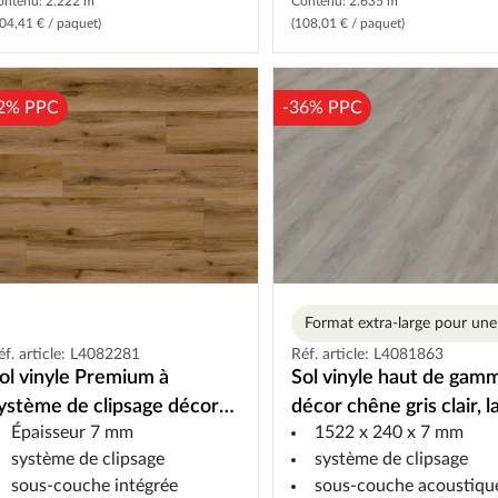
ontenu: 2.222 m²
Contenu: 2.635 m²
04,41 € / paquet)
(108,01 € / paquet)
2% PPC
-36% PPC
éf. article: L4082281
Réf. article: L4081863
ol vinyle Premium à
Sol vinyle haut de gam
ystème de clipsage décor
décor chêne gris clair, 
Épaisseur 7 mm
1522 x 240 x 7 mm
hêne truffe lame large
large, système de clips
système de clipsage
système de clipsage
sous-couche intégrée
sous-couche acoustiqu