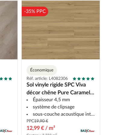
-35% PPC
Économique
Réf. article: L4082306
Sol vinyle rigide SPC Viva
décor chêne Pure Caramel
Épaisseur 4,5 mm
lame large
système de clipsage
sous-couche acoustique intégrée
PPC
19,90 €
12,99 € / m²