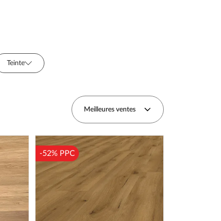
Teinte
Décor
Longueur (cm)
Meilleures ventes
-52% PPC