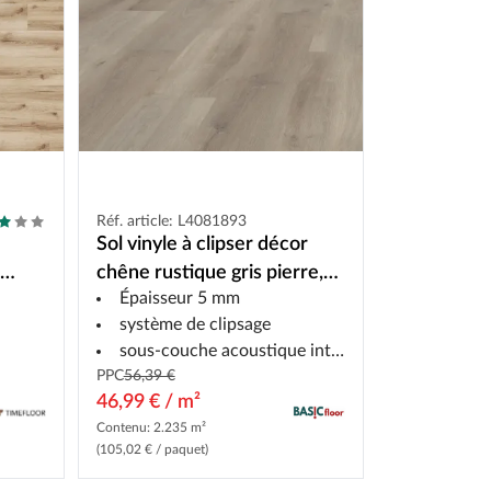
Réf. article: L4081893
Sol vinyle à clipser décor
t
chêne rustique gris pierre,
Épaisseur 5 mm
lame large
système de clipsage
sous-couche acoustique intégrée
PPC
56,39 €
46,99 € / m²
Contenu: 2.235 m²
(105,02 € / paquet)