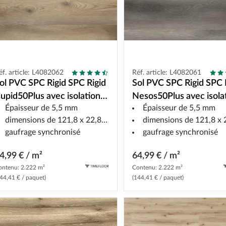
éf. article: L4082062
Réf. article: L4082061
ol PVC SPC Rigid SPC Rigid
Sol PVC SPC Rigid SPC 
upid50Plus avec isolation
Nesos50Plus avec isola
Épaisseur de 5,5 mm
Épaisseur de 5,5 mm
coustique Lame de style
acoustique Lame de sty
dimensions de 121,8 x 22,8 cm
dimensions de 121,8 x 22,
aison de campagne
maison de campagne
gaufrage synchronisé
gaufrage synchronisé
4,99 € / m²
64,99 € / m²
ontenu: 2.222 m²
Contenu: 2.222 m²
44,41 € / paquet)
(144,41 € / paquet)