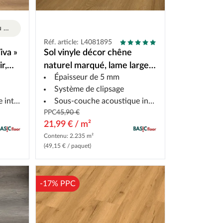
NOUVEAUTÉ – Sol vinyle au meilleur prix !
Réf. article: L4081895
iva »
Sol vinyle décor chêne
r,
naturel marqué, lame large,
Épaisseur de 5 mm
système de clipsage
Système de clipsage
égrée
Sous-couche acoustique intégrée
PPC
45,90 €
21,99 € / m²
Contenu: 2.235 m²
(49,15 € / paquet)
-17% PPC