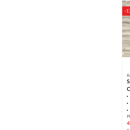
-1
R
S
C
a
m
P
4