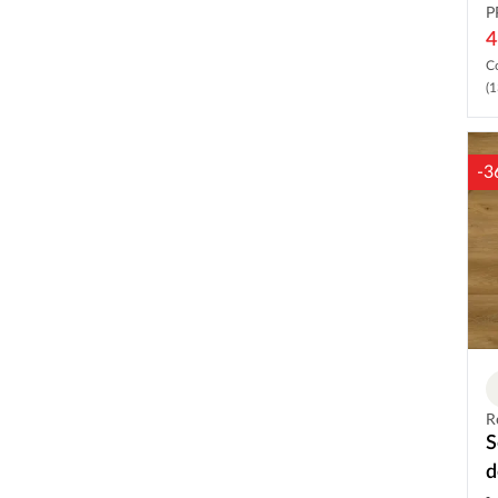
P
4
C
(1
-3
R
S
d