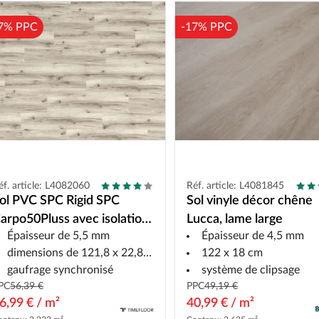
7% PPC
-17% PPC
éf. article: L4082060
Réf. article: L4081845
ol PVC SPC Rigid SPC
Sol vinyle décor chêne
arpo50Pluss avec isolation
Lucca, lame large
Épaisseur de 5,5 mm
Épaisseur de 4,5 mm
coustique Lame de style
dimensions de 121,8 x 22,8 cm
122 x 18 cm
aison de campagne
gaufrage synchronisé
système de clipsage
PC
56,39 €
PPC
49,19 €
6,99 € / m²
40,99 € / m²