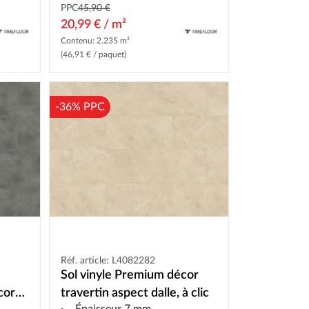
PPC
45,90 €
20,99 € / m²
Contenu: 2.235 m²
(46,91 € / paquet)
-36% PPC
Réf. article: L4082282
Sol vinyle Premium décor
cor
travertin aspect dalle, à clic
Épaisseur 7 mm