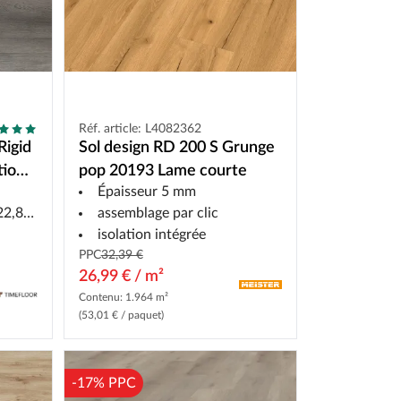
Réf. article: L4082362
Rigid
Sol design RD 200 S Grunge
tion
pop 20193 Lame courte
Épaisseur 5 mm
le
8 cm
assemblage par clic
isolation intégrée
PPC
32,39 €
26,99 € / m²
Contenu: 1.964 m²
(53,01 € / paquet)
-17% PPC