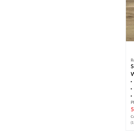
R
S
W
r
P
5
C
(1