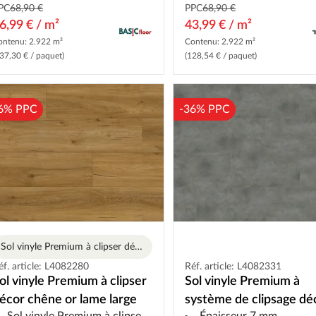
PC
68,90 €
PPC
68,90 €
6,99 € / m²
43,99 € / m²
ontenu: 2.922 m²
Contenu: 2.922 m²
37,30 € / paquet)
(128,54 € / paquet)
6% PPC
-36% PPC
Sol vinyle Premium à clipser décor chêne or lame large
éf. article: L4082280
Réf. article: L4082331
ol vinyle Premium à clipser
Sol vinyle Premium à
écor chêne or lame large
système de clipsage dé
Sol vinyle Premium à clipser décor chêne or lame large
Épaisseur 7 mm