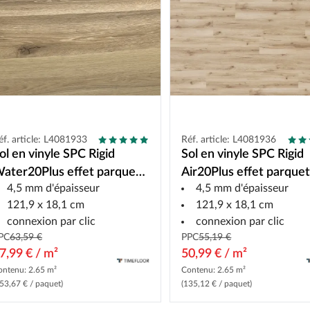
éf. article: L4081933
Réf. article: L4081936
ol en vinyle SPC Rigid
Sol en vinyle SPC Rigid
ater20Plus effet parquet
Air20Plus effet parque
4,5 mm d'épaisseur
4,5 mm d'épaisseur
ustique
rustique
121,9 x 18,1 cm
121,9 x 18,1 cm
connexion par clic
connexion par clic
PC
63,59 €
PPC
55,19 €
7,99 € / m²
50,99 € / m²
ontenu: 2.65 m²
Contenu: 2.65 m²
53,67 € / paquet)
(135,12 € / paquet)