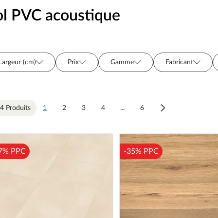
ol PVC acoustique
Largeur (cm)
Prix
Gamme
Fabricant
Type de pose
Isolation
Adapté aux pièces humides
Aspect de pose
Particularités
Chanfrein / Joint
4 Produits
1
2
3
4
...
6
Série
7% PPC
-35% PPC