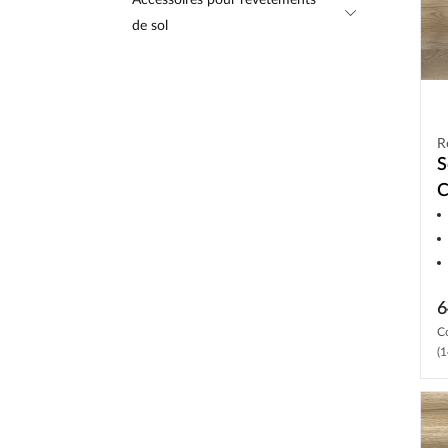
Accessoires pour revêtements
de sol
R
S
C
a
m
6
C
(1