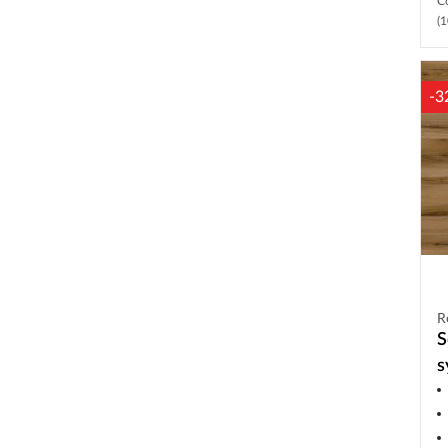
C
(1
-3
R
S
s
c