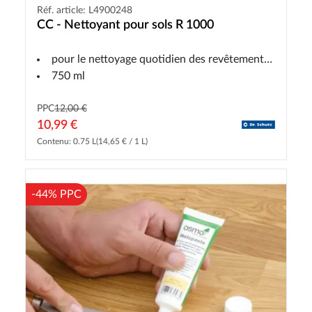
Réf. article: L4900248
CC - Nettoyant pour sols R 1000
pour le nettoyage quotidien des revêtements de sol souples
750 ml
PPC
12,00 €
10,99 €
Contenu: 0.75 L
(14,65 € / 1 L)
-44% PPC