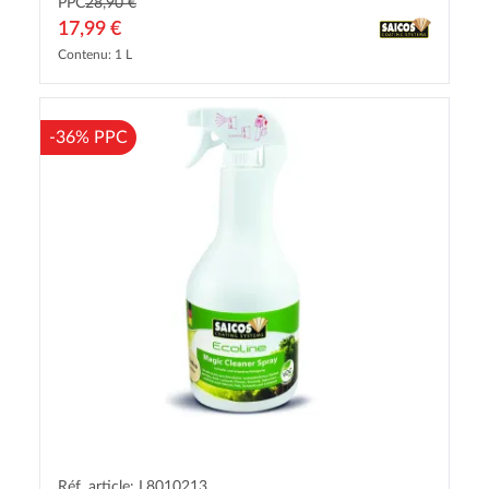
PPC
28,90 €
17,99 €
Contenu: 1 L
-36% PPC
Réf. article: L8010213