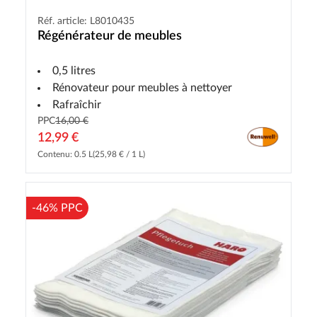
Réf. article: L8010435
Régénérateur de meubles
0,5 litres
Rénovateur pour meubles à nettoyer
Rafraîchir
PPC
16,00 €
12,99 €
Contenu: 0.5 L
(25,98 € / 1 L)
-46% PPC