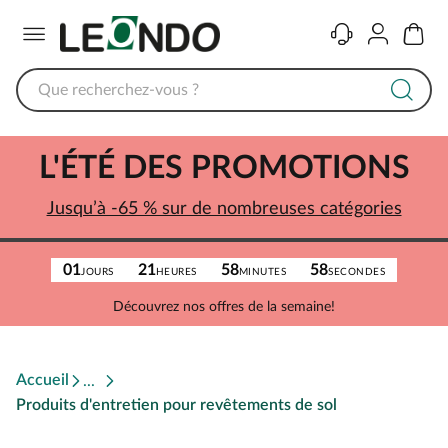
Menu
Contact
Compte
Panier
L'ÉTÉ DES PROMOTIONS
Jusqu’à -65 % sur de nombreuses catégories
01
21
58
58
JOURS
HEURES
MINUTES
SECONDES
Découvrez nos offres de la semaine!
Accueil
Produits d'entretien pour revêtements de sol