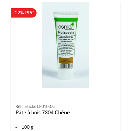
-22% PPC
Réf. article: L8010375
Pâte à bois 7304 Chêne
100 g