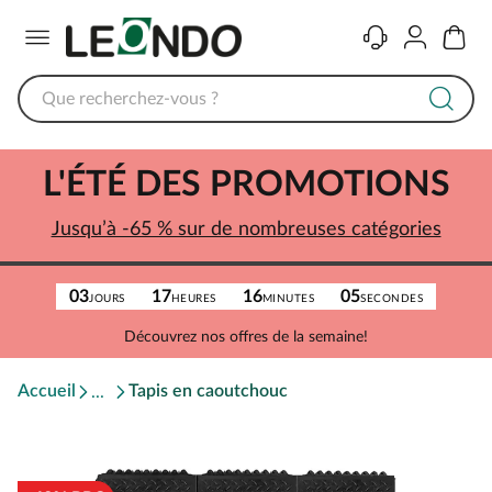
Menu
Contact
Compte
Panier
L'ÉTÉ DES PROMOTIONS
Jusqu’à -65 % sur de nombreuses catégories
03
17
16
05
JOURS
HEURES
MINUTES
SECONDES
Découvrez nos offres de la semaine!
Accueil
Tapis en caoutchouc