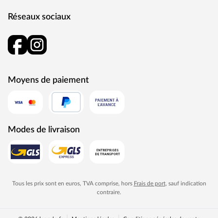
Domaines d'application
Réseaux sociaux
Les possibilités d'utilisation des dalles en caoutchouc
sont multiples. Elles permettent de créer une surface
plane et antidérapante sur les terrains de jeu, les
terrasses, les salles de sport ou les ateliers, par exemple.
Ils ont également un effet d'insonorisation et d'isolation
Moyens de paiement
contre le froid qui monte du sol. Les dalles en
caoutchouc sont également robustes et résistantes. Les
mauvaises conditions météorologiques et les
températures extrêmes ne les affectent pas, que ce soit à
Modes de livraison
l'intérieur ou à l'extérieur, et le système de connexion
pratique permet de couvrir n'importe quelle surface. Les
dalles en caoutchouc peuvent être posées de manière
flottante et ne nécessitent pas de fixation sur le support.
Tous les prix sont en euros, TVA comprise, hors
Frais de port
, sauf indication
contraire.