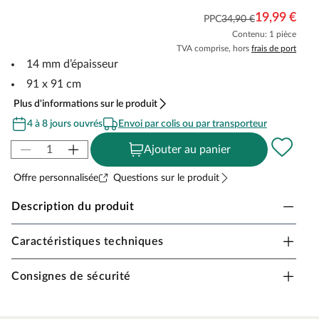
19,99 €
PPC
34,90 €
Contenu: 1 pièce
TVA comprise, hors
frais de port
14 mm d’épaisseur
91 x 91 cm
Plus d'informations sur le produit
4 à 8 jours ouvrés
Envoi par colis ou par transporteur
Ajouter au panier
Offre personnalisée
Questions sur le produit
Description du produit
Caractéristiques techniques
Tapis de travail à surface striée Système
d'assemblage
Consignes de sécurité
Haute élasticité