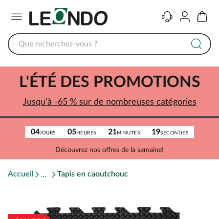
Menu
Contact
Compte
Panier
L'ÉTÉ DES PROMOTIONS
Jusqu’à -65 % sur de nombreuses catégories
04
05
21
19
JOURS
HEURES
MINUTES
SECONDES
Découvrez nos offres de la semaine!
Accueil
Tapis en caoutchouc