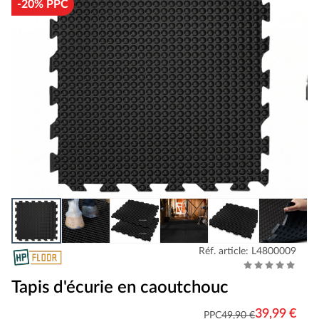
-20% PPC
Réf. article: L4800009
Tapis d'écurie en caoutchouc
39,99 €
PPC
49,90 €