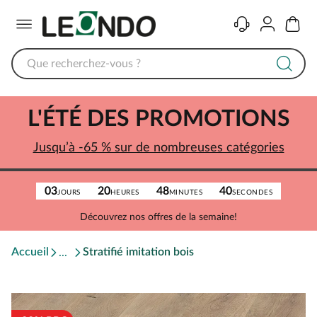
Menu
Contact
Compte
Panier
L'ÉTÉ DES PROMOTIONS
Jusqu’à -65 % sur de nombreuses catégories
03
20
48
40
JOURS
HEURES
MINUTES
SECONDES
Découvrez nos offres de la semaine!
Accueil
Stratifié imitation bois