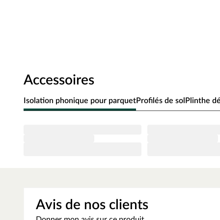
particulièrement sains pour l’habitat.
Aspect
Le décor à l’authentique aspect bois de chêne diffuse un
particulièrement accueillante. Les lames larges avec leur
rustique qui rend chaque pièce plus chaleureuse. Le chanf
fortement le caractère de lame.
Accessoires
Grâce au format exceptionnellement large de 22,8 cm, le
clin d’œil, mais offrent aussi un rendu particulièrement
Isolation phonique pour parquet
Profilés de sol
Plinthe d
généreux.
Détails techniques
Avec sa couche d’usure de 0,55 mm qui recouvre la surfac
grande longévité. Cette couche protège également des ra
comme la cuisine ou la salle de bains, vous pouvez poser c
à l’humidité. Grâce à son excellente conductivité thermiqu
chauffage au sol à eau chaude.
Avis de nos clients
Le système de clipsage garantit une pose flottante rapide
d’usage 23, ce revêtement convient aux zones privées très
Donner mon avis sur ce produit