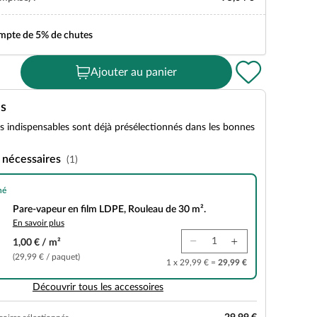
ompte de 5% de chutes
Ajouter au panier
es
es indispensables sont déjà présélectionnés dans les bonnes
 nécessaires
(1)
né
n film LDPE, Rouleau de 30 m².
Pare-vapeur en film LDPE, Rouleau de 30 m².
En savoir plus
1,00 € / m²
(29,99 € / paquet)
1 x 29,99 € =
29,99 €
Découvrir tous les accessoires