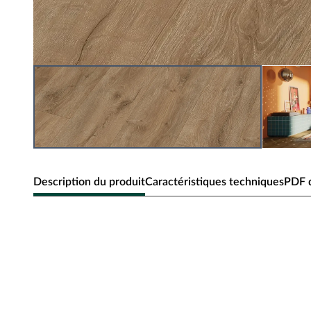
Description du produit
Caractéristiques techniques
PDF d
Sol vinyle rigide Meister « Edit
large Rare groove 20086
Épaisseur 5,5 mm, pose flottante, adapté aux pièces hum
Les sols vinyles comme celui-ci ne contiennent ni PVC ni 