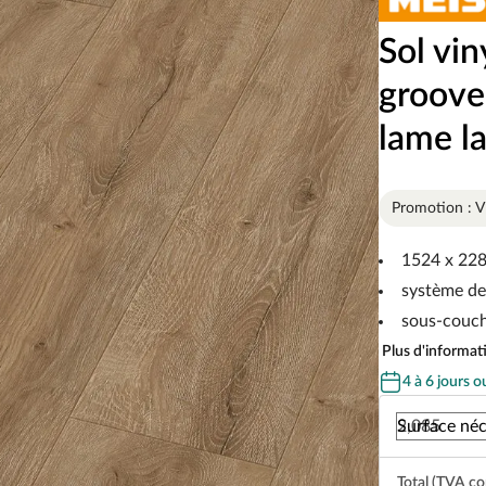
Sol vin
groove
lame l
Promotion : 
1524 x 228
système de
sous-couch
Plus d'informati
4 à 6 jours o
Surface néc
Total (TVA co