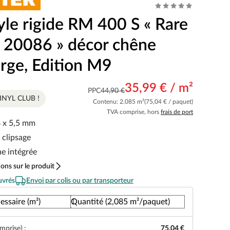
yle rigide RM 400 S « Rare
 20086 » décor chêne
arge, Edition M9
35,99 € / m²
PPC
44,90 €
VINYL CLUB !
Contenu: 2.085 m²
(75,04 € / paquet)
TVA comprise, hors
frais de port
 x 5,5 mm
 clipsage
e intégrée
ons sur le produit
uvrés
Envoi par colis ou par transporteur
essaire (m²)
Quantité (2,085 m²/paquet)
mprise) :
75,04 €