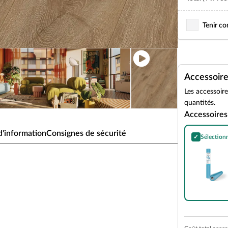
Tenir c
Accessoir
Les accessoir
quantités.
Accessoires
'information
Consignes de sécurité
✓
Sélection
Pare-vapeur e
ion M9 » décor chêne lame
ides, sous-couche intégrée
plastifiants. Ils sont donc considérés comme