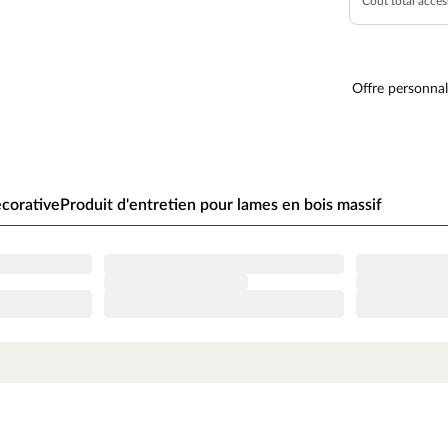
Coût total acces
e chaleur perceptible et une atmosphère
Offre personnal
 apparence monolame offrent un style naturel et
rein périphérique sur les quatre côtés souligne
s lames vinyles se posent non seulement en un
 haut de gamme et une impression de volume
écorative
Produit d'entretien pour lames en bois massif
e, ce revêtement de sol se distingue par une
yures et des chocs. Dans les pièces humides
et article en toute sérénité grâce à sa résistance
e, ce sol est idéal pour une installation sur un
 et simple à mettre en œuvre. Avec la classe
 sollicitées comme les cages d’escalier ou les