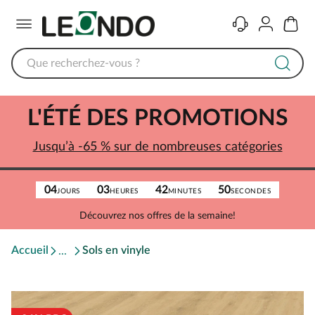
Menu
Contact
Compte
Panier
L'ÉTÉ DES PROMOTIONS
Jusqu’à -65 % sur de nombreuses catégories
04
03
42
50
JOURS
HEURES
MINUTES
SECONDES
Découvrez nos offres de la semaine!
Accueil
Sols en vinyle