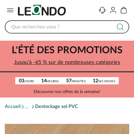
Menu
Contact
Compte
Panier
L'ÉTÉ DES PROMOTIONS
Jusqu’à -65 % sur de nombreuses catégories
03
14
57
12
JOURS
HEURES
MINUTES
SECONDES
Découvrez nos offres de la semaine!
Accueil
Destockage sol PVC