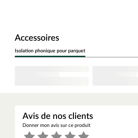
sol vinyle convient à presque toutes les pièces et se dist
chocs — pour un plaisir durable de votre nouveau sol.
Esthétique
Grâce à son décor pierre polyvalent, vos envies d’aménag
Accessoires
carrelage moderne est parfait pour sublimer vos pièces et 
revêtement sans joints apparents, dont les lames s’align
Isolation phonique pour parquet
et harmonieuse. La structure à pores de la surface appor
lisse.
Détails techniques
Il s’agit d’un sol vinyle rigide. Son noyau SPC rigide, vér
robustesse accrues. Vous profitez ainsi d’une grande stabi
revêtement existant. Grâce au noyau SPC rigide, le sol est 
pièces humides, les vérandas et les pièces dotées de baie
d’usure de 0,2 mm assure une durabilité élevée ainsi qu’
Avis de nos clients
pièces humides telles que la cuisine ou la salle de bains, 
Donner mon avis sur ce produit
résistance à l’humidité. Compatible avec le chauffage au s
Grâce au système de clipsage, le sol se pose facilement en