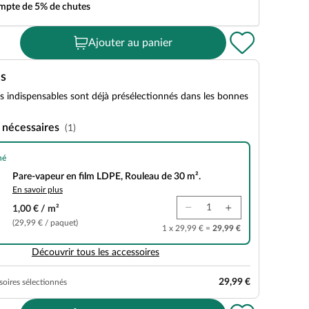
ompte de 5% de chutes
Ajouter au panier
es
es indispensables sont déjà présélectionnés dans les bonnes
 nécessaires
(1)
né
n film LDPE, Rouleau de 30 m².
Pare-vapeur en film LDPE, Rouleau de 30 m².
En savoir plus
1,00 € / m²
(29,99 € / paquet)
1 x 29,99 € =
29,99 €
Découvrir tous les accessoires
29,99 €
soires sélectionnés