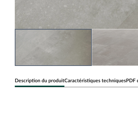
Description du produit
Caractéristiques techniques
PDF d
Sol vinyle BASICfloor décor Kan
carrelage
Épaisseur 4,5 mm, système de clipsage, adapté aux pièce
Le vinyle est un véritable polyvalent qui séduit par sa pos