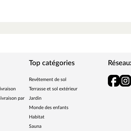
c modéré, par exemple le salon et la salle à
 acoustique est souvent exigée dans de nombreux
upplémentaire n’est ni nécessaire ni autorisée.
u le parquet massif, de sols vinyles et sols PVC
iège — matériau naturel durable — ou de panneaux
séduit par des produits robustes et résistants.
’essentiel : excellente résistance à l’usure,
Top catégories
Réseau
 constants — pour un plaisir qui dure. Fiable,
Revêtement de sol
livraison
Terrasse et sol extérieur
ivraison par
Jardin
Monde des enfants
Habitat
Sauna