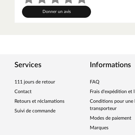
revêtement convient en résidentiel pour des pièces à trafi
manger, le bureau ou la salle de loisirs. La sous-couche
Donner un avis
bâtiments — ici, elle est déjà intégrée. Une sous‑couche s
BASICfloor – bien plus qu’un sol
Qu’il s’agisse de sols en bois naturels comme le parquet o
modernes, de sols stratifiés, de revêtements de sol en l
muraux élégants, la marque facile d’entretien BASICfloor 
Fort de longues années d’expérience, le fabricant mise sur l
Services
Informations
stabilité dimensionnelle durable des matériaux et prix bas
abordable et sans superflu.
111 jours de retour
FAQ
Contact
Frais d'expédition et 
Retours et réclamations
Conditions pour une l
transporteur
Suivi de commande
Modes de paiement
Marques