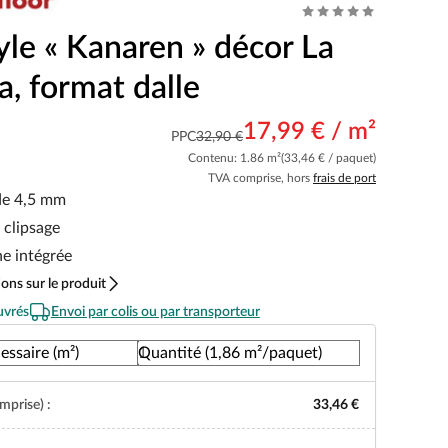
yle « Kanaren » décor La
, format dalle
17,99 € / m²
PPC
32,90 €
Contenu: 1.86 m²
(33,46 € / paquet)
TVA comprise, hors
frais de port
de 4,5 mm
 clipsage
e intégrée
ons sur le produit
uvrés
Envoi par colis ou par transporteur
essaire (m²)
Quantité (1,86 m²/paquet)
mprise) :
33,46 €