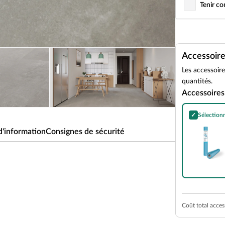
Tenir c
Accessoir
Les accessoir
quantités.
Accessoires
✓
Sélection
Pare-vapeur e
'information
Consignes de sécurité
aren La Gomera, aspect
s humides, sous-couche intégrée
Coût total acces
e facile et son excellent rapport qualité-prix. Ce