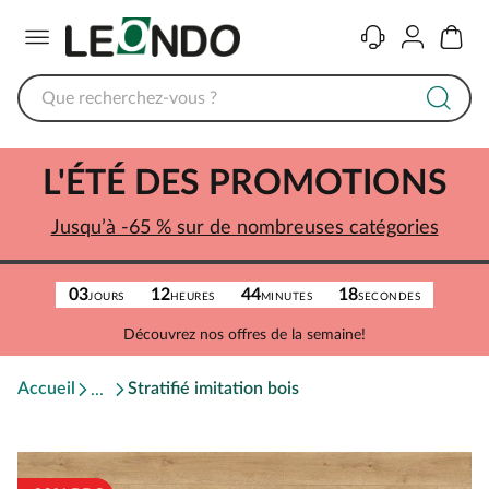
Menu
Contact
Compte
Panier
L'ÉTÉ DES PROMOTIONS
Jusqu’à -65 % sur de nombreuses catégories
03
12
44
18
JOURS
HEURES
MINUTES
SECONDES
Découvrez nos offres de la semaine!
Accueil
Stratifié imitation bois