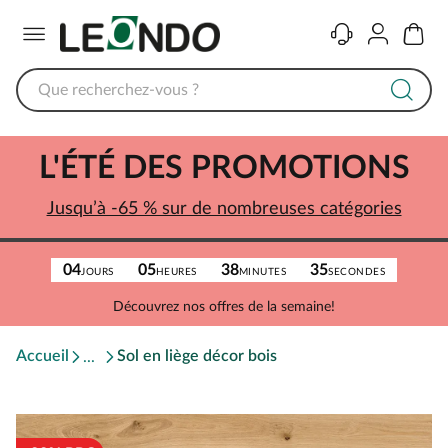
Menu
Contact
Compte
Panier
L'ÉTÉ DES PROMOTIONS
Jusqu’à -65 % sur de nombreuses catégories
04
05
38
35
JOURS
HEURES
MINUTES
SECONDES
Découvrez nos offres de la semaine!
Accueil
Sol en liège décor bois