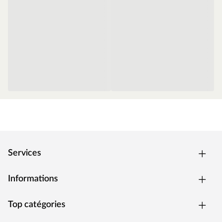
densité. L'aspect bois authentique est assuré par une
impression numérique haute résolution et une finition
super mate et résistante avec WEARTOP®. Grâce à
MICROBAN, les sols « DESIGNTrend » sont parfaitement
protégés contre les bactéries responsables de taches et
d'odeurs, garantissant un sol plus frais et plus propre,
plus longtemps.
Points forts
chaleureux, surface en liège durable, sans PVC, 100 %
recyclable, réutilisable, antibactérien
fabriqué au Portugal
Services
impression numérique
parfait pour les chambres d'enfant
Informations
Finition : revêtement haute performance WEARTOP
AWS – Authentic Wood Surface
Top catégories
Âme : JointShield® avec imprégnation des chants pour