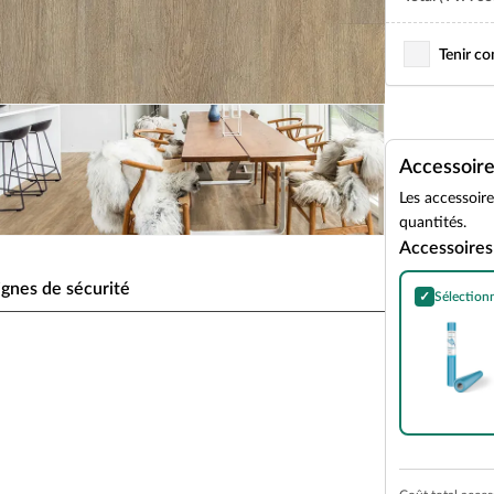
Tenir c
Accessoir
Les accessoir
quantités.
Accessoires
gnes de sécurité
✓
Sélection
Pare-vapeur e
fameux plastifiants. Il compense très bien les
e même lorsqu'il est exposé au soleil.
d'impact.