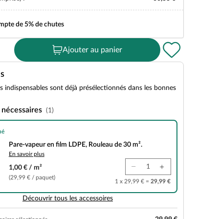
ompte de 5% de chutes
Ajouter au panier
es
es indispensables sont déjà présélectionnés dans les bonnes
 nécessaires
(1)
né
n film LDPE, Rouleau de 30 m².
Pare-vapeur en film LDPE, Rouleau de 30 m².
En savoir plus
1,00 € / m²
(29,99 € / paquet)
1 x 29,99 € =
29,99 €
Découvrir tous les accessoires