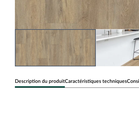
Description du produit
Caractéristiques techniques
Consi
Sol design SPC Rigid Click de KÄHRS
Ce sol design sain est exempt de PVC et de phtalates, les 
irrégularités du support et conserve sa couleur et sa form
Isolation phonique IXPE - amélioration de 17 dB des bruits 