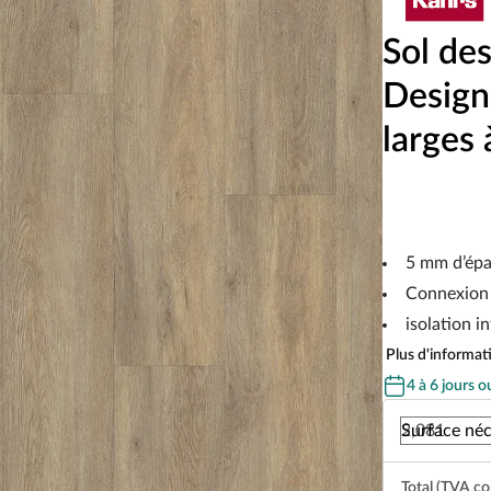
Sol de
Design
larges 
5 mm d’épa
Connexion 
isolation i
Plus d'informati
4 à 6 jours o
Surface néc
Total (TVA co