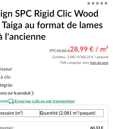
sign SPC Rigid Clic Wood
 Taiga au format de lames
à l'ancienne
28,99 € / m²
PPC
45,90 €
Contenu: 2.081 m²
(60,33 € / paquet)
TVA comprise, hors
frais de port
isseur
à clic
ntégrée
ons sur le produit
uvrés
Envoi par colis ou par transporteur
essaire (m²)
Quantité (2,081 m²/paquet)
mprise) :
60,33 €