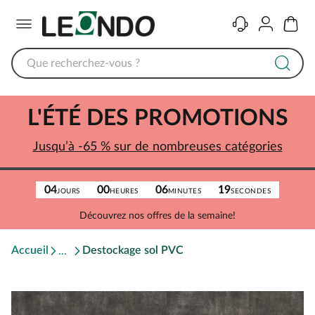
Menu
Contact
Compte
Panier
L'ÉTÉ DES PROMOTIONS
Jusqu’à -65 % sur de nombreuses catégories
04
00
06
19
JOURS
HEURES
MINUTES
SECONDES
Découvrez nos offres de la semaine!
Accueil
Destockage sol PVC