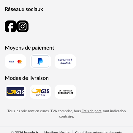
Fruits et légumes frais toute l’année
Réseaux sociaux
Voici à quoi pourrait ressembler une année fruitière et
maraîchère avec des récoltes régionales : des plantes au
printemps comme des mûres, des fraises, des myrtilles,
du chou-rave, du chou-rave et du radis. À partir du début
de l’été, les tomates, les concombres, les aubergines, les
Moyens de paiement
haricots, les poivrons et d’autres fruits et légumes qui
aiment particulièrement le chaud suivront. Avec
l’automne, les plantes de légumes résistantes à l’hiver
font leur entrée dans la serre de jardin, qui peuvent
Modes de livraison
également hiverner ici. On y trouve par exemple de la
mâche, de la vigne, des épinards, des panais ou des
salsifis. Ainsi, toute l’année, une récolte fraîche et
aromatique est possible.
Tous les prix sont en euros, TVA comprise, hors
Frais de port
, sauf indication
contraire.
© 2026 leondo.fr
Mentions légales
Conditions générales de vente