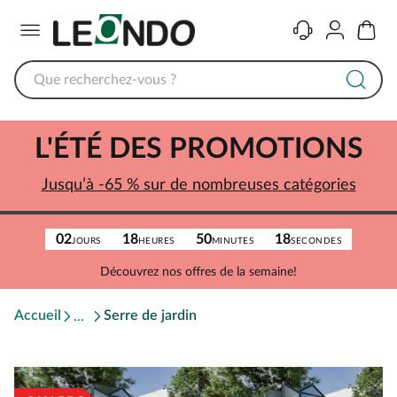
Menu
Contact
Compte
Panier
L'ÉTÉ DES PROMOTIONS
Jusqu’à -65 % sur de nombreuses catégories
02
18
50
18
JOURS
HEURES
MINUTES
SECONDES
Découvrez nos offres de la semaine!
Accueil
Serre de jardin