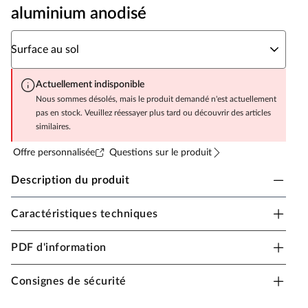
aluminium anodisé
Sélectionnez une option Surface au sol
Surface au sol
Actuellement indisponible
Nous sommes désolés, mais le produit demandé n'est actuellement
pas en stock. Veuillez réessayer plus tard ou découvrir des articles
similaires.
Offre personnalisée
Questions sur le produit
Description du produit
Caractéristiques techniques
Serre de jardin Victoria
Indépendamment du vent et du temps, récoltez des fruits
PDF d'information
et légumes frais ou de délicieuses herbes à tout moment
- grâce à la serre de jardin, même dans votre jardin. De
Consignes de sécurité
nombreux jardiniers amateurs jurent des avantages de la
serre compacte de jardin et ne veulent plus y renoncer.