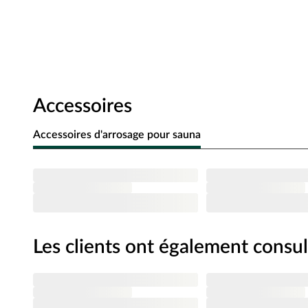
privée. La porte en verre clair et la fenêtre fixe laissent ent
Équipement
Les deux bancs stables en tremble augmentent le confort de 
poêle en épicéa massif et un plancher en bois massif sont inc
jardin sont déjà scellés par une lasure de protection du bois
Accessoires
parasites et des intempéries. Le vestibule intégré est parfai
sauna. L'isolation en laine minérale dans la couverture du
d'énergie. Instructions de montage incluses
Accessoires d'arrosage pour sauna
Verre clair Porte tout verre
La porte en verre clair et isolé peut être frappée à gauche et
Les trois découpes vitrées assurent une lumière suffisante 
bronzé de sécurité vitré de 8 mm et peut être frappée à dr
magnétiques et une poignée de porte de haute qualité au de
Les clients ont également consul