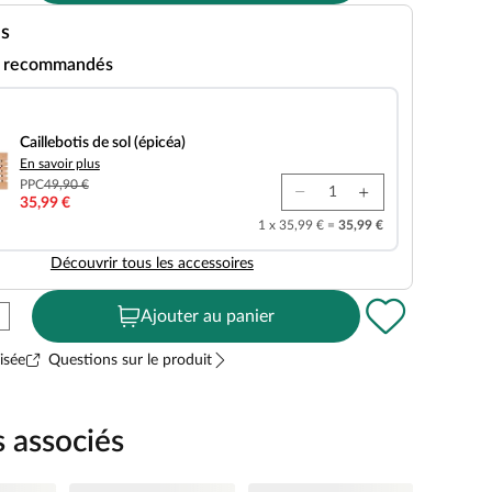
es
s recommandés
 sol (épicéa)
Caillebotis de sol (épicéa)
En savoir plus
PPC
49,90 €
35,99 €
1 x 35,99 € =
35,99 €
Découvrir tous les accessoires
Ajouter au panier
isée
Questions sur le produit
s associés