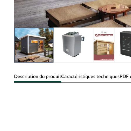
Description du produit
Caractéristiques techniques
PDF d
Sauna maison KARIBU « Enns 2 » 38 
L'oasis de bien-être pour votre jardin - Le sauna maison 
Le bien-être dans le jardin
Le sauna maison offre suffisamment d'espace pour prendre 
propre jardin. Profitez simplement de la sensation de bie