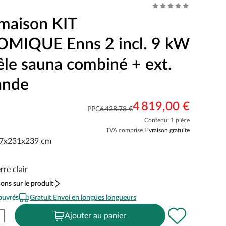
maison KIT
MIQUE Enns 2 incl. 9 kW
êle sauna combiné + ext.
nde
4 819,00 €
PPC
6 428,78 €
Contenu: 1 pièce
TVA comprise
Livraison gratuite
37x231x239 cm
rre clair
ons sur le produit
 ouvrés
Gratuit Envoi en longues longueurs
Ajouter au panier