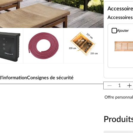
Accessoir
Accessoire
Ajouter
Caillebotis de
'information
Consignes de sécurité
mm gris
Offre personnal
de Karibu
Produit
un sauna ensemble et ensuite se détendre dans son
n-être pur à tout moment chez vous dans une ambiance