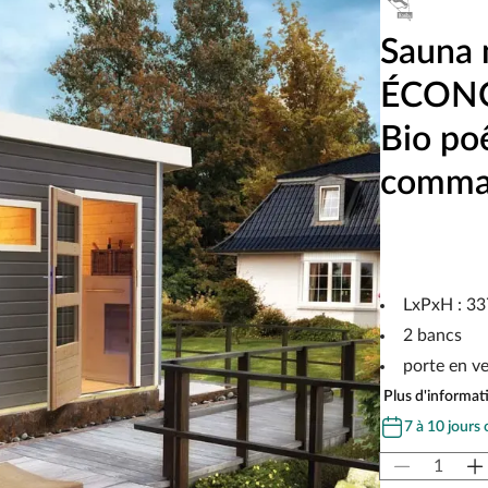
Sauna 
ÉCONO
Bio po
comma
LxPxH : 3
2 bancs
porte en ve
Plus d'informati
7 à 10 jours