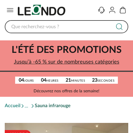
Menu
Contact
Compte
Panier
L'ÉTÉ DES PROMOTIONS
Jusqu’à -65 % sur de nombreuses catégories
04
04
21
23
JOURS
HEURES
MINUTES
SECONDES
Découvrez nos offres de la semaine!
Accueil
Sauna infrarouge