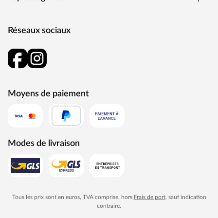
Appareil de chauffage
Mica Panel Heater
Puissance totale
Réseaux sociaux
1,7 kW
Répartition de la puissance
Émetteur arrière : 1000 x 400 mm, 2 x 300 W
Émetteur gauche : 1000 x 400 mm, 1 x 300 W
Émetteur droit : 1000 x 400 mm, 1 x 300 W
Émetteur sous le banc : 1000 x 300 mm, 1 x 200 W
Moyens de paiement
Émetteur au sol : 1000 x 400 mm, 1 x 300 W.
Qu’est‑ce que l’infrarouge ?
Le rayonnement infrarouge est la chaleur saine et
invisible émise par le soleil. Il fournit l’essentiel de la
Modes de livraison
chaleur et est vital pour tout ce qui vit et s’épanouit sur
Terre. Lorsqu’il atteint la peau, le rayonnement infrarouge
est immédiatement transformé en chaleur et stimule
ainsi la circulation sanguine. La transpiration se fait de
l’intérieur vers l’extérieur.
Tous les prix sont en euros, TVA comprise, hors
Frais de port
, sauf indication
Comment entretenir la cabine infrarouge ?
contraire.
C’est très simple : pendant le bain de chaleur, placez une