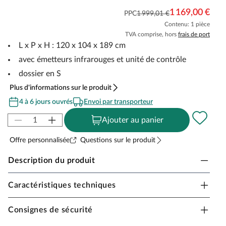
1 169,00 €
PPC
1 999,01 €
Contenu: 1 pièce
TVA comprise, hors
frais de port
L x P x H : 120 x 104 x 189 cm
avec émetteurs infrarouges et unité de contrôle
dossier en S
Plus d'informations sur le produit
4 à 6 jours ouvrés
Envoi par transporteur
Ajouter au panier
Offre personnalisée
Questions sur le produit
Description du produit
Caractéristiques techniques
Sauna infrarouge SwedHeat « Aurava Duo » 2
personnes
Consignes de sécurité
Design moderne et chaleur agréable pour la détente et