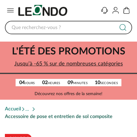
Menu
Contact
Compte
Panier
L'ÉTÉ DES PROMOTIONS
Jusqu’à -65 % sur de nombreuses catégories
04
02
09
10
JOURS
HEURES
MINUTES
SECONDES
Découvrez nos offres de la semaine!
Accueil
Accessoire de pose et entretien de sol composite