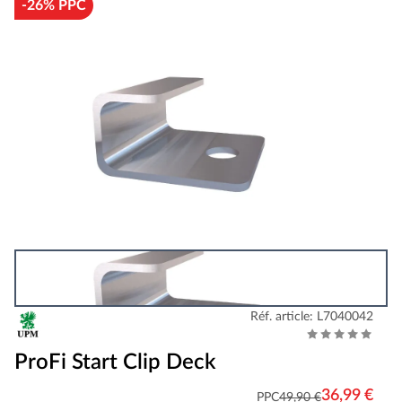
-26% PPC
Réf. article: L7040042
ProFi Start Clip Deck
36,99 €
PPC
49,90 €