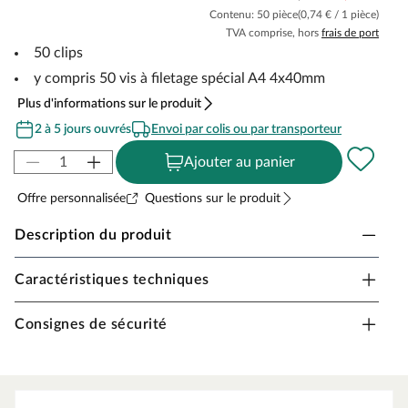
Contenu: 50 pièce
(0,74 € / 1 pièce)
TVA comprise, hors
frais de port
50 clips
y compris 50 vis à filetage spécial A4 4x40mm
Plus d'informations sur le produit
2 à 5 jours ouvrés
Envoi par colis ou par transporteur
Ajouter au panier
Offre personnalisée
Questions sur le produit
Description du produit
Caractéristiques techniques
Kit de montage UPM
pour les lames de terrasse WPC d'UPM d'une épaisseur
Consignes de sécurité
de 6 mm
Faciles à installer
Vis incluses.