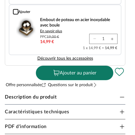
Ajouter
Embout de poteau en acier inoxydable avec boule
Embout de poteau en acier inoxydable
avec boule
En savoir plus
PPC
19,00 €
14,99 €
1 x 14,99 € =
14,99 €
Découvrir tous les accessoires
Ajouter au panier
Offre personnalisée
Questions sur le produit
Description du produit
Caractéristiques techniques
Poteaux de clôture en pin non traité
Fabriqué en bois massif de haute qualité, ce qui lui
PDF d'information
confère de très bonnes propriétés statiques.