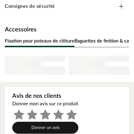
Consignes de sécurité
Longue durée de vie grâce à la fabrication traditionnelle de
bois résineux.
Particulièrement résistant aux intempéries, aux
moisissures et aux champignons.
Accessoires
Grâce à une fabrication de haute qualité
Fixation pour poteaux de clôture
Baguettes de finition & ca
ne se déforme pas, même en cas d'intempéries.
Avis de nos clients
Donner mon avis sur ce produit
Donner un avis