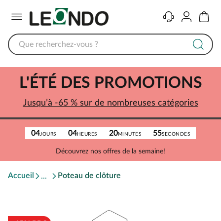
Menu
Contact
Compte
Panier
L'ÉTÉ DES PROMOTIONS
Jusqu’à -65 % sur de nombreuses catégories
04
04
20
55
JOURS
HEURES
MINUTES
SECONDES
Découvrez nos offres de la semaine!
Accueil
Poteau de clôture