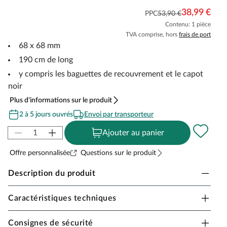
38,99 €
PPC
53,90 €
Contenu: 1 pièce
TVA comprise, hors
frais de port
68 x 68 mm
190 cm de long
y compris les baguettes de recouvrement et le capot
noir
Plus d'informations sur le produit
2 à 5 jours ouvrés
Envoi par transporteur
Ajouter au panier
Offre personnalisée
Questions sur le produit
Description du produit
Caractéristiques techniques
Poteau XL en matière composite argent 190cm
Le matériau composé de fibres de bois et de plastique
Consignes de sécurité