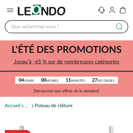
Menu
Contact
Compte
Panier
L'ÉTÉ DES PROMOTIONS
Jusqu’à -65 % sur de nombreuses catégories
04
00
11
27
JOURS
HEURES
MINUTES
SECONDES
Découvrez nos offres de la semaine!
Accueil
Poteau de clôture