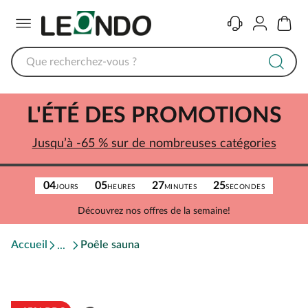
Menu
Contact
Compte
Panier
L'ÉTÉ DES PROMOTIONS
Jusqu’à -65 % sur de nombreuses catégories
04
05
27
25
JOURS
HEURES
MINUTES
SECONDES
Découvrez nos offres de la semaine!
Accueil
Poêle sauna