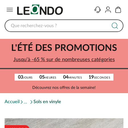
Menu
Contact
Compte
Panier
L'ÉTÉ DES PROMOTIONS
Jusqu’à -65 % sur de nombreuses catégories
03
05
04
19
JOURS
HEURES
MINUTES
SECONDES
Découvrez nos offres de la semaine!
Accueil
Sols en vinyle