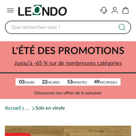
Menu
Contact
Compte
Panier
L'ÉTÉ DES PROMOTIONS
Jusqu’à -65 % sur de nombreuses catégories
03
22
53
49
JOURS
HEURES
MINUTES
SECONDES
Découvrez nos offres de la semaine!
Accueil
Sols en vinyle