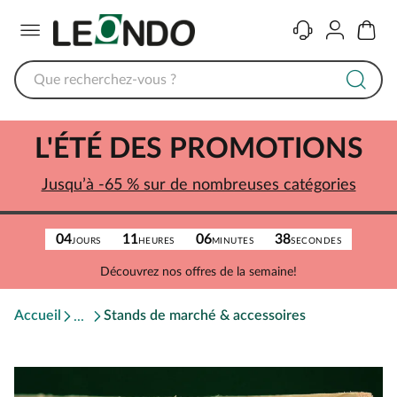
Menu
Contact
Compte
Panier
L'ÉTÉ DES PROMOTIONS
Jusqu’à -65 % sur de nombreuses catégories
04
11
06
38
JOURS
HEURES
MINUTES
SECONDES
Découvrez nos offres de la semaine!
Accueil
Stands de marché & accessoires