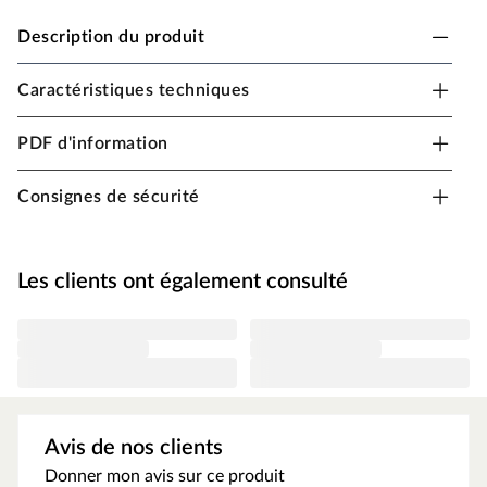
Description du produit
Caractéristiques techniques
PALMAKO plancher pour stand de marché
« Stella » 5,0 m² naturel
PDF d'information
16 mm d'épaisseur, rainure et languette, naturel
Consignes de sécurité
Les clients ont également consulté
Avis de nos clients
Donner mon avis sur ce produit