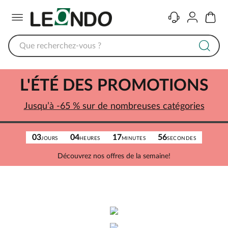
Menu
Contact
Compte
Panier
L'ÉTÉ DES PROMOTIONS
Jusqu’à -65 % sur de nombreuses catégories
03
04
17
56
JOURS
HEURES
MINUTES
SECONDES
Découvrez nos offres de la semaine!