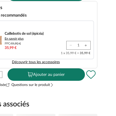
es
s recommandés
 sol (épicéa)
Caillebotis de sol (épicéa)
En savoir plus
PPC
49,90 €
35,99 €
1 x 35,99 € =
35,99 €
Découvrir tous les accessoires
Ajouter au panier
isée
Questions sur le produit
s associés