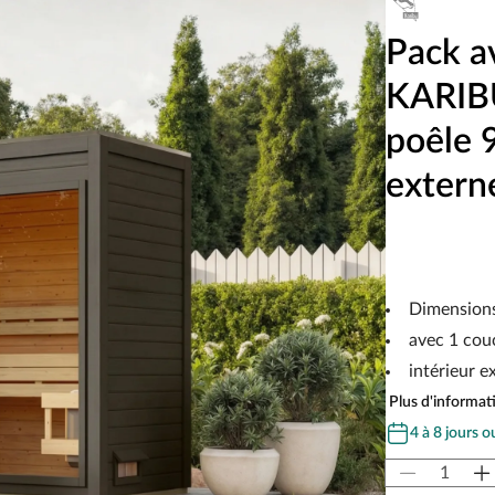
Pack a
KARIBU
poêle 
extern
Dimensions 
avec 1 cou
intérieur e
Plus d'informati
4 à 8 jours o