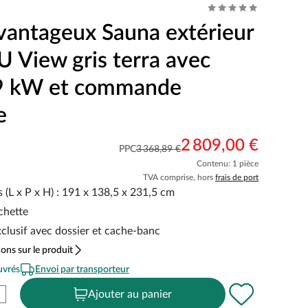
vantageux Sauna extérieur
 View gris terra avec
9 kW et commande
e
2 809,00 €
PPC
3 368,89 €
Contenu: 1 pièce
TVA comprise, hors
frais de port
(L x P x H) : 191 x 138,5 x 231,5 cm
chette
xclusif avec dossier et cache-banc
ons sur le produit
uvrés
Envoi par transporteur
Ajouter au panier