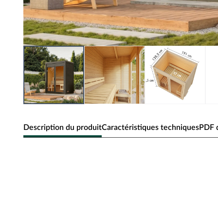
Description du produit
Caractéristiques techniques
PDF d
Pack avantageux Sauna extérieu
avec poêle 9 kW et commande 
Vivez une relaxation pure avec votre sauna extérieur : de
attrayant garantissent une expérience de sauna unique dir