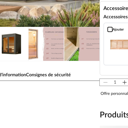
Accessoir
Accessoire
Ajouter
Caillebotis de
'information
Consignes de sécurité
r KARIBU View gris terra
Offre personnal
externe
Produit
s matériaux de haute qualité et un design
ectement dans votre jardin. Ici, 1 à 3 personnes