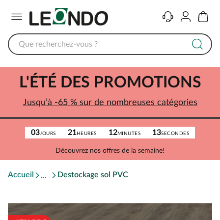
Menu
Contact
Compte
Panier
L'ÉTÉ DES PROMOTIONS
Jusqu’à -65 % sur de nombreuses catégories
03
21
12
13
JOURS
HEURES
MINUTES
SECONDES
Découvrez nos offres de la semaine!
Accueil
Destockage sol PVC