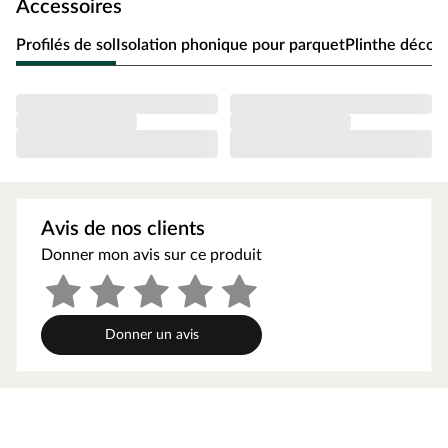
Accessoires
parfait pour presque toutes les pièces.
Profilés de sol
Isolation phonique pour parquet
Plinthe décora
Esthétique
Le décor à l’authentique aspect chêne diffuse une
chaleur palpable et une atmosphère accueillante. Les
lames larges sont parfaites pour ceux qui souhaitent
mettre en valeur le caractère bois authentique de leur sol
– pour une touche rustique. Les 4 chanfreins
périphériques soulignent particulièrement l’allure des
Avis de nos clients
lames. Grâce à la surface structurée, l’impression d’un
Donner mon avis sur ce produit
véritable plancher en bois est visible et sensible au
toucher.
Le point fort se voit immédiatement : l’impressionnante
longueur de lame de 205,2 cm.
Donner un avis
Détails techniques
Les lames affichent une largeur de 22 cm, une longueur
de 205,2 cm et une épaisseur de 8 mm. Le sol stratifié
possède une structure en trois couches : la couche