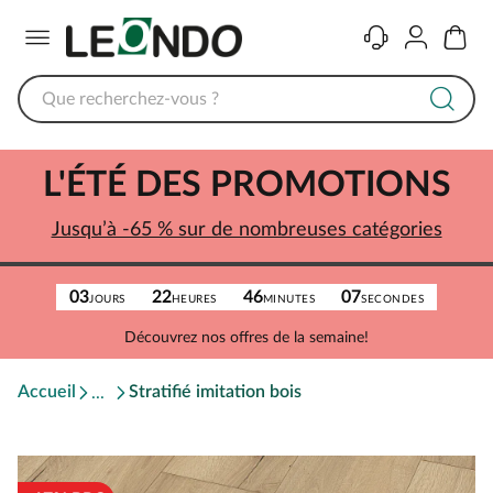
Menu
Contact
Compte
Panier
L'ÉTÉ DES PROMOTIONS
Jusqu’à -65 % sur de nombreuses catégories
03
22
46
07
JOURS
HEURES
MINUTES
SECONDES
Découvrez nos offres de la semaine!
Accueil
Stratifié imitation bois