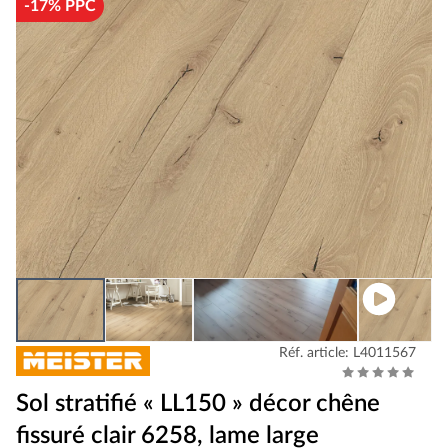
-17% PPC
Réf. article: L4011567
Sol stratifié « LL150 » décor chêne
fissuré clair 6258, lame large