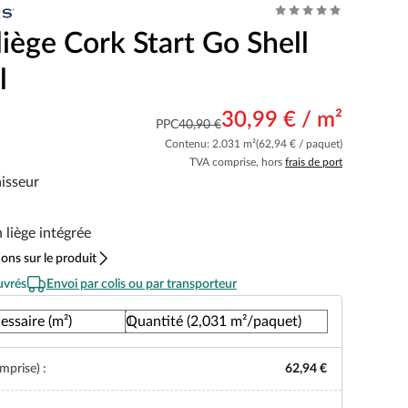
liège Cork Start Go Shell
l
30,99 € / m²
PPC
40,90 €
Contenu: 2.031 m²
(62,94 € / paquet)
TVA comprise, hors
frais de port
isseur
n liège intégrée
ons sur le produit
uvrés
Envoi par colis ou par transporteur
essaire (m²)
Quantité (2,031 m²/paquet)
mprise) :
62,94 €