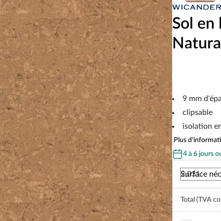
Sol en 
Natura
9 mm d'épa
clipsable
isolation e
Plus d'informati
4 à 6 jours o
Surface néc
Total (TVA co