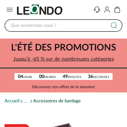
Menu
Contact
Compte
Panier
L'ÉTÉ DES PROMOTIONS
Jusqu’à -65 % sur de nombreuses catégories
04
00
49
36
JOURS
HEURES
MINUTES
SECONDES
Découvrez nos offres de la semaine!
Accueil
Accessoires de bardage