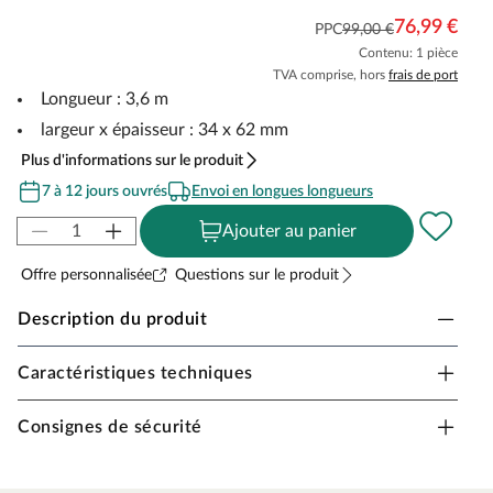
76,99 €
PPC
99,00 €
Contenu: 1 pièce
TVA comprise, hors
frais de port
Longueur : 3,6 m
largeur x épaisseur : 34 x 62 mm
Plus d'informations sur le produit
7 à 12 jours ouvrés
Envoi en longues longueurs
Ajouter au panier
Offre personnalisée
Questions sur le produit
Description du produit
Caractéristiques techniques
Profil de transition en aluminium Silvadec
marron clair
Consignes de sécurité
Un profil de transition est utilisé pour relier proprement
entre elles différentes zones de votre bardage /